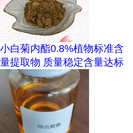
小白菊内酯0.8%植物标准含
量提取物 质量稳定含量达标