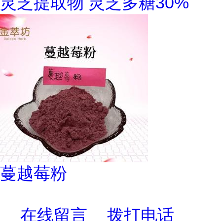
灵芝提取物 灵芝多糖30%
蔓越莓粉
在线留言
拨打电话