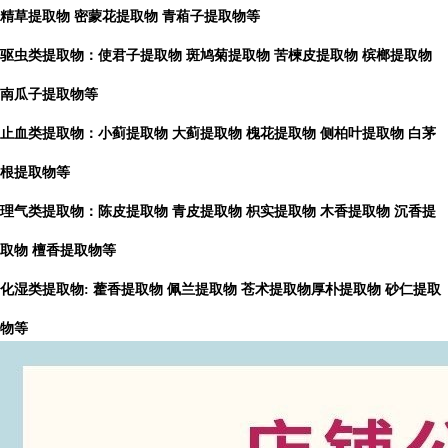
精草提取物
密蒙花提取物
青葙子提取物等
驱虫类提取物：使君子提取物
斑鸠菊提取物
苦楝皮提取物
槟榔提取物
南瓜子提取物等
止血类提取物：小蓟提取物
大蓟提取物
槐花提取物
侧柏叶提取物
白茅
根提取物等
理气类提取物：陈皮提取物
青皮提取物
枳实提取物
木香提取物
沉香提
取物
檀香提取物等
化湿类提取物
:
藿香提取物
佩兰提取物
苍术提取物厚朴提取物
砂仁提取
物等