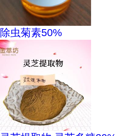
除虫菊素50%