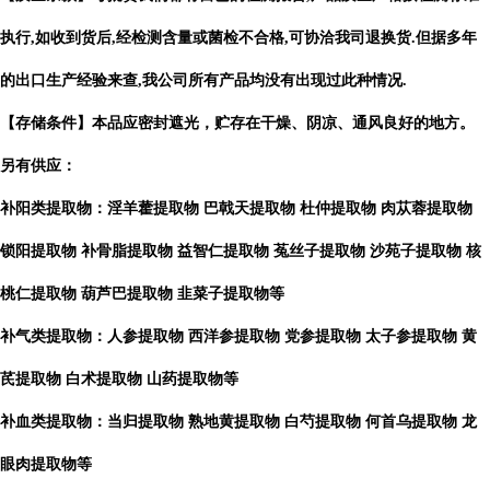
执行
,
如收到货后
,
经检测含量或菌检不合格
,
可协洽我司退换货
.
但据多年
的出口生产经验来查
,
我公司所有产品均没有出现过此种情况
.
【存储条件】本品应密封遮光，贮存在干燥、阴凉、通风良好的地方。
另有供应：
补阳类提取物：淫羊藿提取物
巴戟天提取物
杜仲提取物
肉苁蓉提取物
锁阳提取物
补骨脂提取物
益智仁提取物
菟丝子提取物
沙苑子提取物
核
桃仁提取物
葫芦巴提取物
韭菜子提取物等
补气类提取物：人参提取物
西洋参提取物
党参提取物
太子参提取物
黄
芪提取物
白术提取物
山药提取物等
补血类提取物：当归提取物
熟地黄提取物
白芍提取物
何首乌提取物
龙
眼肉提取物等