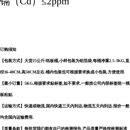
镉（Cd）≤2ppm
订购须知
【包装方式】大货
25
公斤
/
纸板桶
,
小样包装为铝箔袋
,
每桶净重
2.5-3KG,
直
径
36-40CM,
高
50CM
左右
.
桶内包装也可根据要求换成小包装
,
方便使用
.
【最小订量】
5KG,
根据要求贴标签
,
如不要求
,
一般按公司内部标签统一模
板粘贴
.
【运输方式】快递或物流
,
国内快递三天内到达
,
物流五天内到达
.
报价一般
均含国内运输费用
.
【质量条款】每批货我们都有自已的检测报告
,
产品质量严格按检测标准