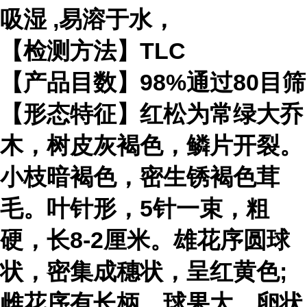
吸湿 ,易溶于水，
【检测方法】TLC
【产品目数】98%通过80目筛
【形态特征】红松为常绿大乔
木，树皮灰褐色，鳞片开裂。
小枝暗褐色，密生锈褐色茸
毛。叶针形，5针一束，粗
硬，长8-2厘米。雄花序圆球
状，密集成穗状，呈红黄色;
雌花序有长柄。球果大，卵状