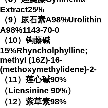
Extract25%
（9）尿石素A98%Urolithin
A98%1143-70-0
（10）钩藤碱
15%Rhyncholphylline;
methyl (16Z)-16-
(methoxymethylidene)-2-
（11）莲心碱90%
（Liensinine 90%）
（12）紫草素98%