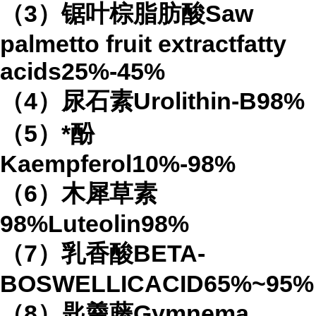
（3）锯叶棕脂肪酸Saw
palmetto fruit extractfatty
acids25%-45%
（4）尿石素Urolithin-B98%
（5）*酚
Kaempferol10%-98%
（6）木犀草素
98%Luteolin98%
（7）乳香酸BETA-
BOSWELLICACID65%~95%
（8）匙羹藤Gymnema