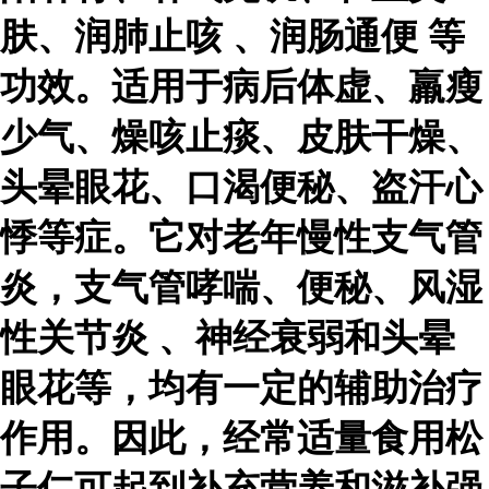
肤、
润肺止咳
、
润肠通便
等
功效。适用于病后体虚、羸瘦
少气、燥咳止痰、皮肤干燥、
头晕眼花、口渴便秘、盗汗心
悸等症。它对老年慢性支气管
炎，支气管哮喘、便秘、
风湿
性关节炎
、神经衰弱和头晕
眼花等，均有一定的辅助治疗
作用。因此，经常适量食用松
子仁可起到补充营养和滋补强