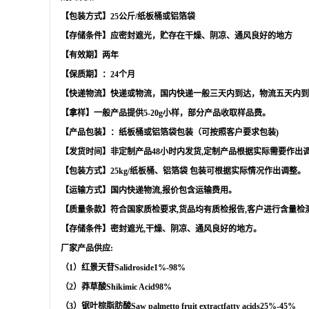
【包装方式】25公斤/纸板桶或铝箔袋
【存储条件】应密封遮光，贮存在干燥、阴凉、通风良好的地方
【有效期】两年
【保质期】：24个月
【快递物流】快递或物流，国内快递一般三天内到达，物流五天内到
【拿样】一般产品提供5-20g小样，部分产品收取样品费。
【产品包装】：纸板桶或铝箔袋包装（可按照客户要求包装)
【发货时间】非定制产品48小时内发货,定制产品根据实际需要作出
【包装方式】25kg/纸板桶、铝箔袋 包装可根据实际情况作出调整。
【运输方式】国内快递物流,报价包含运输费用。
【质量条款】符合国家质检要求,货品均有质检报告,客户进行含量检
【存储条件】密封遮光,干燥、阴凉、通风良好的地方。
厂家产品供应:
（1）红景天苷Salidroside1%-98%
（2）莽草酸Shikimic Acid98%
（3）锯叶棕脂肪酸Saw palmetto fruit extractfatty acids25%-45%