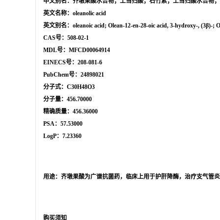
中文别名：齐墩果酸水合物；土当归酸；石竹素；土当归酸水合物；
英文名称：oleanolic acid
英文别名：oleanoic acid; Olean-12-en-28-oic acid, 3-hydroxy-, (3β)-
CAS号：508-02-1
MDL号：MFCD00064914
EINECS号：208-081-6
PubChem号：24898021
分子式：C30H48O3
分子量：456.70000
精确质量：456.36000
PSA：57.53000
LogP：7.23360
用途：齐墩果酸为广谱抗菌药，临床上用于护肝降酶，治疗支气管炎
购买须知