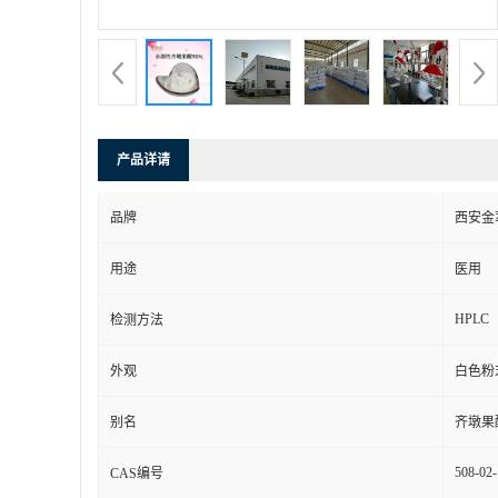
产品详请
品牌
西安金
用途
医用
HPLC
检测方法
外观
白色粉
别名
齐墩果
508-02-
CAS编号