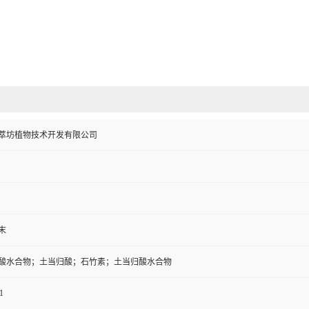
萃坊植物技术开发有限公司
末
酸水合物；土当归酸；石竹素；土当归酸水合物
1