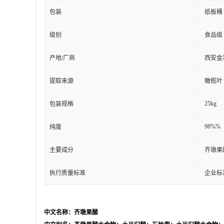
包装
纸板桶
级别
食品级
产地/厂商
西安金
提取来源
橄榄叶
25kg
包装规格
98%%
纯度
主要成分
齐墩果
执行质量标准
企业标
中文名称：齐墩果酸