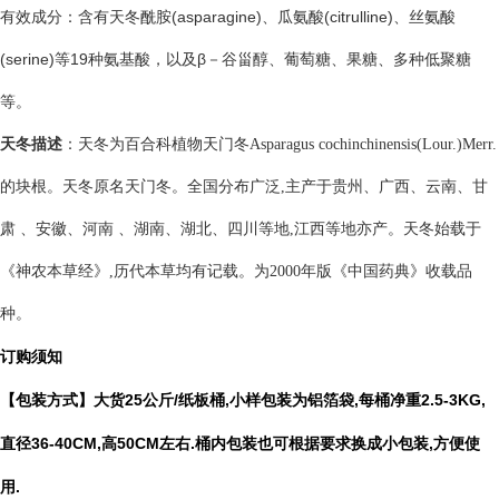
有效成分：含有天冬酰胺
(asparagine)
、瓜氨酸
(citrulline)
、丝氨酸
(serine)
等
19
种氨基酸，以及
β
－谷甾醇、葡萄糖、果糖、多种低聚糖
等。
天冬描述
：天冬为百合科植物天门冬
Asparagus cochinchinensis(Lour.)Merr.
的块根。天冬原名天门冬。全国分布广泛
,
主产于贵州、广西、云南、甘
肃
、安徽、河南
、湖南、湖北、四川等地
,
江西等地亦产。天冬始载于
《神农本草经》
,
历代本草均有记载。为
2000
年版《中国药典》收载品
种。
订购须知
【包装方式】大货
25
公斤
/
纸板桶
,
小样包装为铝箔袋
,
每桶净重
2.5-3KG,
直径
36-40CM,
高
50CM
左右
.
桶内包装也可根据要求换成小包装
,
方便使
用
.