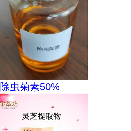
除虫菊素50%