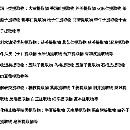
泻下类提取物：大黄提取物
番泻叶提取物
芦荟提取物
火麻仁提取物
莱
菔子提取物
郁李仁提取物
松子仁提取物
商陆提取物
牵牛子提取物千金
子提取物等
利水渗湿类药提取物：茯苓提取物
薏苡仁提取物
猪苓提取物
泽泻提取物
冬瓜皮（子）提取物
玉米须提取物
葫芦提取物
香加皮提取物等
收涩类提取物：五味子提取物
乌梅提取物
五倍子提取物
石榴皮提取物
肉豆蔻提取物等
解表类提取物：桂枝提取物
紫苏提取物
生姜提取物
荆芥提取物
防风提
取物
羌活提取物
白芷提取物
细辛提取物
藁本提取物等
化痰止咳平喘类提取物：半夏提取物
天南星提取物
禹白附提取物
白芥子
提取物
皂荚提取物等