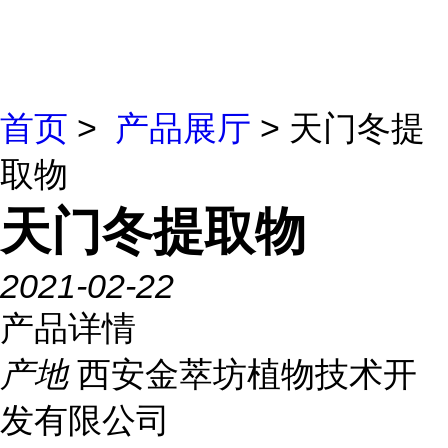
首页
>
产品展厅
> 天门冬提
取物
天门冬提取物
2021-02-22
产品详情
产地
西安金萃坊植物技术开
发有限公司