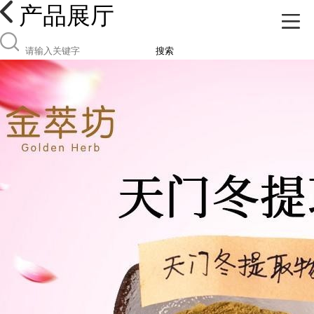
产品展厅
搜索