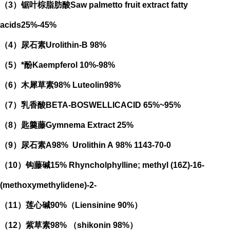
（
3
）锯叶棕脂肪酸
Saw palmetto fruit extract
fatty
acids
25%-45%
（
4
）
尿石素
Urolithin-B
98%
（
5
）*酚
Kaempferol
10%-98%
（
6
）木犀草素
98%
Luteolin
98%
（
7
）乳香酸
BETA-BOSWELLICACID
65%
~95%
（
8
）匙羹藤
Gymnema Extract
25%
（
9
）尿石素
A98%
Urolithin A
98%
1143-70-0
（
10
）钩藤碱
15%
Rhyncholphylline; methyl (16Z)-16-
(methoxymethylidene)-2-
（
11
）莲心碱
90%
（
Liensinine 90%
）
（
12
）紫草素
98%
（
shikonin 98%
）