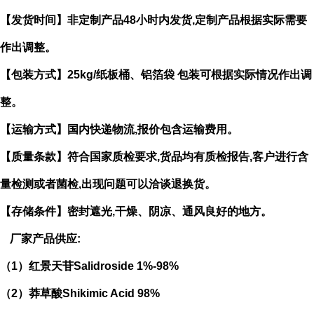
【发货时间】非定制产品
48
小时内发货
,
定制产品根据实际需要
作出
调整。
【包装方式】
25kg/
纸板桶、铝箔袋 包装可根据实际情况作出调
整。
【运输方式】国内快递物流
,
报价包含运输费用。
【质量条款】符合国家质检要求
,
货品均有质检报告
,
客户进行含
量检测或者菌检
,
出现问题可以洽谈退换货。
【存储条件】密封遮光
,
干燥、阴凉、通风良好的地方。
厂家产品供应
:
（
1
）红景天苷
Salidroside
1%-98%
（
2
）莽草酸
Shikimic Acid
98%