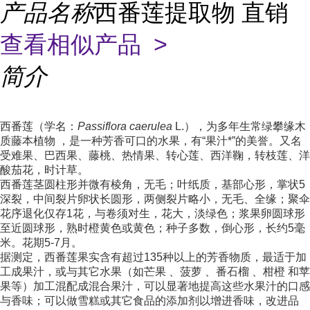
产品名称
西番莲提取物 直销
查看相似产品 >
简介
西番莲（学名：
Passiflora caerulea
L.），为多年生常绿攀缘木
质
藤本植物
，是一种芳香可口的水果，有“果汁*”的美誉。又名
受难果、巴西果、藤桃、热情果、转心莲、西洋鞠，转枝莲、洋
酸茄花，时计草。
西番莲茎圆柱形并微有棱角，无毛；叶纸质，基部心形，掌状5
深裂，中间裂片卵状长圆形，两侧裂片略小，无毛、全缘；聚伞
花序退化仅存1花，与卷须对生，花大，淡绿色；浆果卵圆球形
至近圆球形，熟时橙黄色或黄色；种子多数，倒心形，长约5毫
米。花期5-7月。
据测定，西番莲果实含有超过135种以上的芳香物质，最适于加
工成果汁，或与其它水果（如
芒果
、
菠萝
、
番石榴
、
柑橙
和苹
果等）加工混配成混合果汁，可以显著地提高这些水果汁的口感
与香味；可以做雪糕或其它食品的添加剂以增进香味，改进品