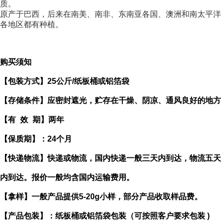
质。
原产于巴西，后来在南美、南非、东南亚各国、澳洲和南太平洋
各地区都有种植。
购买须知
【包装方式】
25
公斤
/
纸板桶或铝箔袋
【存储条件】应密封遮光，贮存在干燥、阴凉、通风良好的地方
【有
效
期】两年
【保质期】：
24
个月
【快递物流】快递或物流，国内快递一般三天内到达，物流五天
内到达。报价一般均含国内运输费用。
【拿样】一般产品提供
5-20g
小样，部分产品收取样品费。
【产品包装】：纸板桶或铝箔袋包装（可按照客户要求包装
)