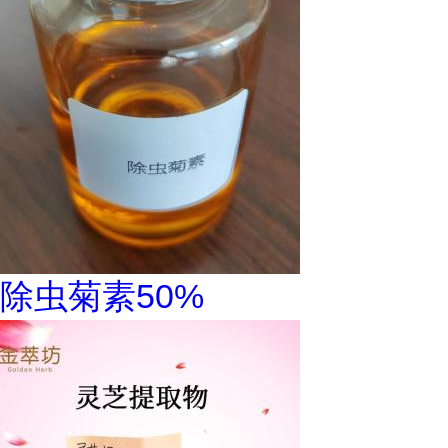
除虫菊素50%