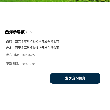
西洋参皂甙80%
品牌：
西安金萃坊植物技术开发有限公司
产地：
西安金萃坊植物技术开发有限公司
发布日期：
2021-02-22
更新日期：
2025-12-05
发送咨询信息