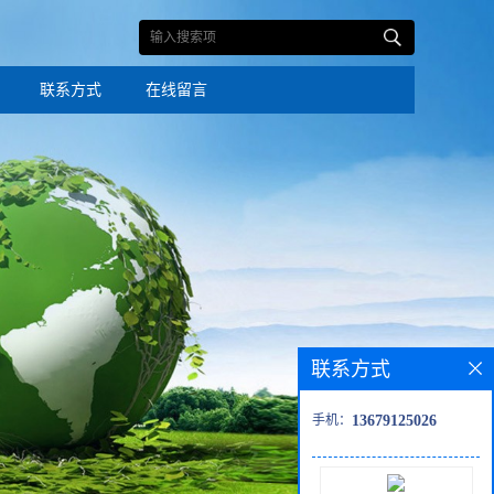
联系方式
在线留言
联系方式
手机：
13679125026