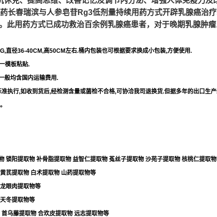
抗休克、提高思维、改善记忆及调节内分泌、增强人体免疫力及
药长春瑞滨与人参皂苷Rg3低剂量持续用药方式开辟乳腺癌治
。此用药方式已成功救治百余例乳腺癌患者，对于晚期乳腺肿瘤
G,
直径
36-40CM,
高
50CM
左右
.
桶内包装也可根据要求换成小包装
,
方便使用
.
一模板粘贴
.
一般均含国内运输费用
.
标准执行
,
如收到货后
,
经检测含量或菌检不合格
,
可协洽我司退换货
.
但据多年的出口生产
。
物
锁阳提取物
补骨脂提取物
益智仁提取物
菟丝子提取物
沙苑子提取物
核桃仁提取物
黄芪提取物
白术提取物
山药提取物等
龙眼肉提取物等
天冬提取物等
首乌藤提取物
合欢皮提取物
远志提取物等