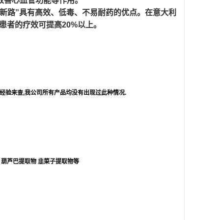
改善心血管功能等作用。
疗新路”具有高效、低毒、不易耐药的优点。在意大利
患者的疗效可提高20%以上。
经验来查
,
我公司所有产品均没有出现过此种情况
.
葫芦巴提取物
韭菜子提取物等