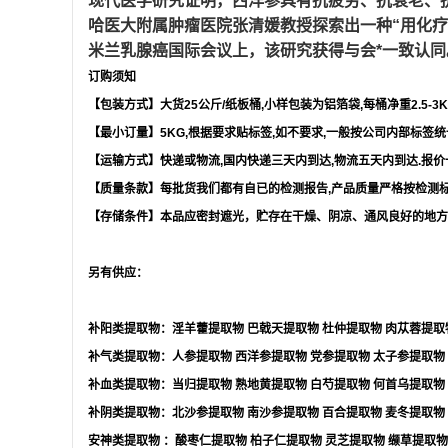
现代医学研究证明，西洋参具有抗疲劳、抗衰老、
哈医大附属肿瘤医院张清媛教授探索出一种“用化疗
米兰乳腺癌国际会议上，该研究获得与会*一致认同
订购须知
【包装方式】大货
25
公斤
/
纸板桶
,
小样包装为铝箔袋
,
每桶净重
2.5-3K
【最小订量】
5KG,
根据要求贴标签
,
如不要求
,
一般按公司内部标签统
【运输方式】快递或物流
,
国内快递三天内到达
,
物流五天内到达
.
报价
【质量条款】每批货我们都有自已的检测报告
,
产品质量严格按检测
【存储条件】本品应密封遮光，贮存在干燥、阴凉、通风良好的地方
另有供应：
补阳类提取物：淫羊藿提取物
巴戟天提取物
杜仲提取物
肉苁蓉提取
补气类提取物：人参提取物
西洋参提取物
党参提取物
太子参提取物
补血类提取物：当归提取物
熟地黄提取物
白芍提取物
何首乌提取物
补阴类提取物：北沙参提取物
南沙参提取物
百合提取物
麦冬提取物
安神类提取物
：酸枣仁提取物
柏子仁提取物
灵芝提取物
缬草提取物