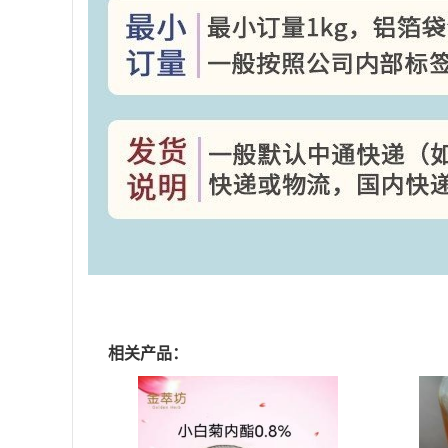
相关产品：