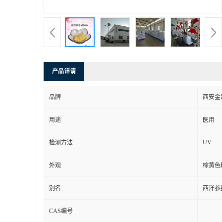
产品详请
品牌
西安金
用途
医用
UV
检测方法
外观
棕黄色
别名
西洋参
CAS编号