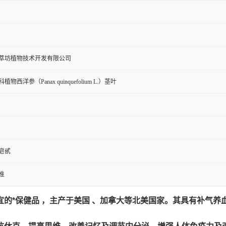
萃坊植物技术开发有限公司
物西洋参（Panax quinquefolium L.）茎叶
皂甙
准
的*
保健品
，主产于
美国
、加拿大等北美国家。其具有
补气养