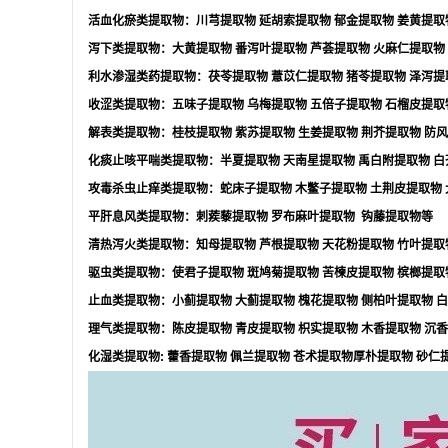
活血化瘀类提取物：川芎提取物
延胡索提取物
郁金提取物
姜黄提取
泻下类提取物：大黄提取物
番泻叶提取物
芦荟提取物
火麻仁提取物
利水渗湿类药提取物：茯苓提取物
薏苡仁提取物
猪苓提取物
泽泻提
收涩类提取物：五味子提取物
乌梅提取物
五倍子提取物
石榴皮提取
解表类提取物：桂枝提取物
紫苏提取物
生姜提取物
荆芥提取物
防风
化痰止咳平喘类提取物：半夏提取物
天南星提取物
禹白附提取物
白
攻毒杀虫止痒类提取物：蛇床子提取物
木鳖子提取物
土荆皮提取物
平肝息风类提取物：刺蒺藜提取物
罗布麻叶提取物
钩藤提取物等
清热泻火类提取物：知母提取物
芦根提取物
天花粉提取物
竹叶提取
驱虫类提取物：使君子提取物
斑鸠菊提取物
苦楝皮提取物
槟榔提取
止血类提取物：小蓟提取物
大蓟提取物
槐花提取物
侧柏叶提取物
白
理气类提取物：陈皮提取物
青皮提取物
枳实提取物
木香提取物
沉香
化湿类提取物
:
藿香提取物
佩兰提取物
苍术提取物厚朴提取物
砂仁