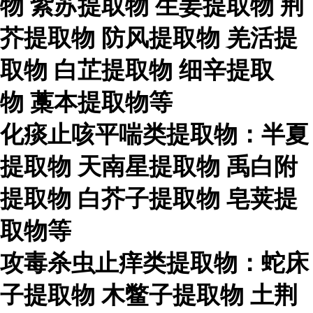
物
紫苏提取物
生姜提取物
荆
芥提取物
防风提取物
羌活提
取物
白芷提取物
细辛提取
物
藁本提取物等
化痰止咳平喘类提取物：半夏
提取物
天南星提取物
禹白附
提取物
白芥子提取物
皂荚提
取物等
攻毒杀虫止痒类提取物：蛇床
子提取物
木鳖子提取物
土荆