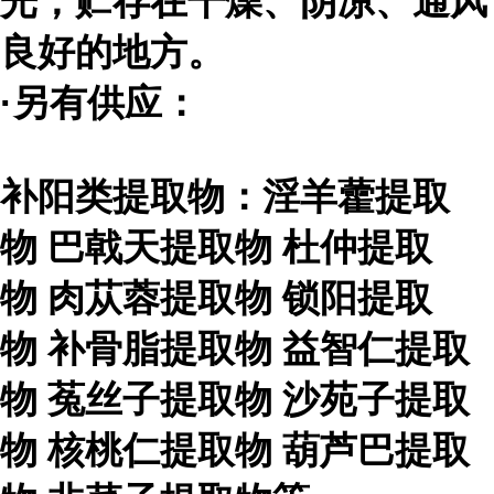
光，贮存在干燥、阴凉、通风
良好的地方。
·另有供应：
补阳类提取物：淫羊藿提取
物
巴戟天提取物
杜仲提取
物
肉苁蓉提取物
锁阳提取
物
补骨脂提取物
益智仁提取
物
菟丝子提取物
沙苑子提取
物
核桃仁提取物
葫芦巴提取