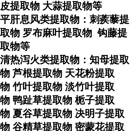
皮提取物
大蒜提取物等
平肝息风类提取物：刺蒺藜提
取物
罗布麻叶提取物
钩藤提
取物等
清热泻火类提取物：知母提取
物
芦根提取物
天花粉提取
物
竹叶提取物
淡竹叶提取
物
鸭趾草提取物
栀子提取
物
夏谷草提取物
决明子提取
物
谷精草提取物
密蒙花提取