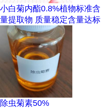
小白菊内酯0.8%植物标准含
量提取物 质量稳定含量达标
除虫菊素50%