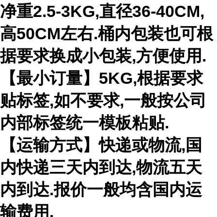
净重
2.5-3KG,
直径
36-40CM,
高
50CM
左右
.
桶内包装也可根
据要求换成小包装
,
方便使用
.
【最小订量】
5KG,
根据要求
贴标签
,
如不要求
,
一般按公司
内部标签统一模板粘贴
.
【运输方式】快递或物流
,
国
内快递三天内到达
,
物流五天
内到达
.
报价一般均含国内运
输费用
.