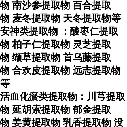
物
南沙参提取物
百合提取
物
麦冬提取物
天冬提取物等
安神类提取物
：酸枣仁提取
物
柏子仁提取物
灵芝提取
物
缬草提取物
首乌藤提取
物
合欢皮提取物
远志提取物
等
活血化瘀类提取物：川芎提取
物
延胡索提取物
郁金提取
物
姜黄提取物
乳香提取物
没