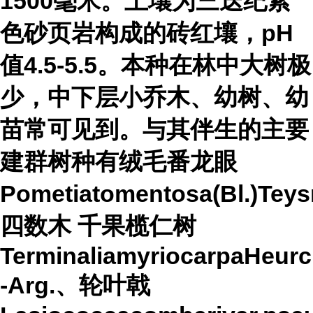
1500毫米。土壤为三迭纪紫
色砂页岩构成的砖红壤，pH
值4.5-5.5。本种在林中大树极
少，中下层小乔木、幼树、幼
苗常可见到。与其伴生的主要
建群树种有
绒毛番龙眼
Pometiatomentosa(Bl.)Tey
四数木
千果榄仁树
TerminaliamyriocarpaHeurck
-Arg.、轮叶戟