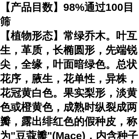
【产品目数】98%通过100目
筛
【植物形态】常绿乔木。叶互
生，革质，长椭圆形，先端锐
尖，全缘，叶面暗绿色。总状
花序，腋生，花单性，异株，
花冠黄白色。果实梨形，淡黄
色或橙黄色，成熟时纵裂成两
瓣，露出绯红色的假种皮，称
为"豆蔻瓣"(Mace)，内含种子