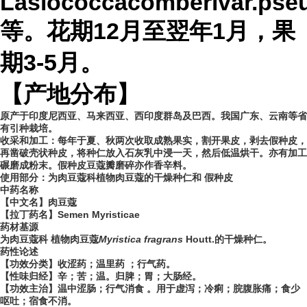
Lasiococcacomberivar.pseud
等。花期12月至翌年1月，果
期3-5月。
【产地分布】
原产于印度尼西亚、马来西亚、西印度群岛及巴西。我国广东、云南等省
有引
种栽培。
收采和加工：每年于夏、秋两次收取成熟果实，割开果皮，剥去假种皮，
再凿破壳状种皮，将种仁放入石灰乳中浸一天，然后低温烘干。亦有加工
碾磨成粉末。假种皮豆蔻瓣磨碎亦作香辛料。
使用部分：为肉豆蔻科植物肉豆蔻的干燥种
仁和
假种皮
中药名称
【中文名】肉豆蔻
【拉丁药名】Semen Myristicae
药材基源
为肉豆蔻科 植物肉豆蔻
Myristica fragrans
Houtt.的干燥种仁。
药性论述
【功效分类】收涩药；温里药 ；行气药。
【性味归经】辛；苦；温。归脾；胃；大肠经。
【功效主治】温中涩肠；行气消食 。用于虚泻；冷痢；脘腹胀痛；食少
呕吐；宿食不消。