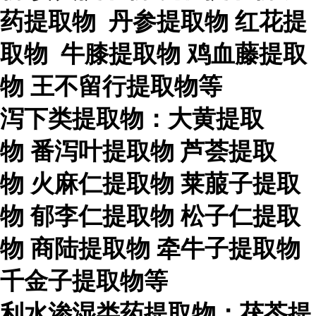
药提取物
丹参提取物
红花提
取物
牛膝提取物
鸡血藤提取
物
王不留行提取物等
泻下类提取物：大黄提取
物
番泻叶提取物
芦荟提取
物
火麻仁提取物
莱菔子提取
物
郁李仁提取物
松子仁提取
物
商陆提取物
牵牛子提取物
千金子提取物等
利水渗湿类药提取物：茯苓提