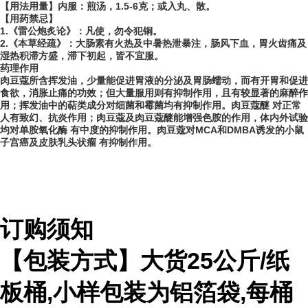
【用法用量】内服：煎汤，1.5-6克；或入丸、散。
【用药禁忌】
1.《雷公炮炙论》：凡使，勿令犯铜。
2.《本草经疏》：大肠素有火热及中暑热泄暴注，肠风下血，胃火齿痛及
湿热积滞方盛，滞下初起，皆不宜服。
药理作用
肉豆蔻所含挥发油，少量能促进胃液的分泌及胃肠蠕动，而有开胃和促进
食欲，消胀止痛的功效；但大量服用则有抑制作用，且有较显著的麻醉作
用；挥发油中的萜类成分对细菌和霉菌均有抑制作用。肉豆蔻醚 对正常
人有致幻、抗炎作用；肉豆蔻及肉豆蔻醚能增强色胺的作用，体内外试验
均对单胺氧化酶 有中度的抑制作用。肉豆蔻对MCA和DMBA诱发的小鼠
子宫癌及皮肤乳头状瘤 有抑制作用。
订购须知
【包装方式】大货
25
公斤
/
纸
板桶
,
小样包装为铝箔袋
,
每桶