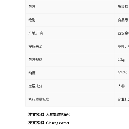
包装
纸板桶
级别
食品级
产地/厂商
西安金
提取来源
茎叶、
25kg
包装规格
30%%
纯度
主要成分
人参
执行质量标准
企业标
【中文名称】人参提取物30%
【英文名称】Ginseng extract