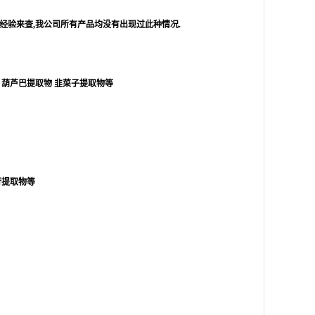
经验来查
,
我公司所有产品均没有出现过此种情况
.
葫芦巴提取物
韭菜子提取物等
行提取物等