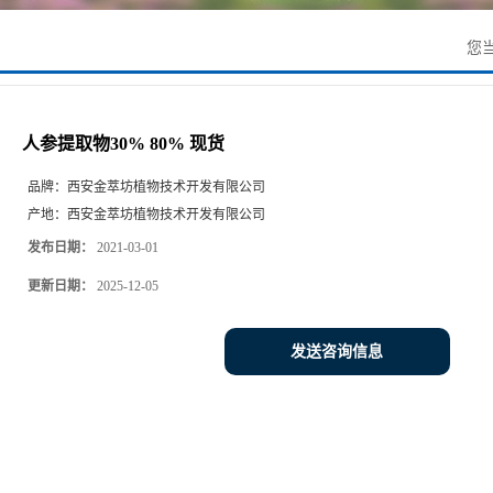
您
人参提取物30% 80% 现货
品牌：
西安金萃坊植物技术开发有限公司
产地：
西安金萃坊植物技术开发有限公司
发布日期：
2021-03-01
更新日期：
2025-12-05
发送咨询信息