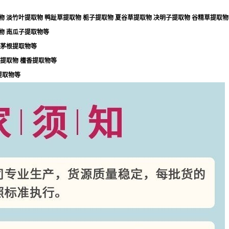
物
淡竹叶提取物
鸭趾草提取物
栀子提取物
夏谷草提取物
决明子提取物
谷精草提取物
物
南瓜子提取物等
茅根提取物等
提取物
檀香提取物等
提取物等