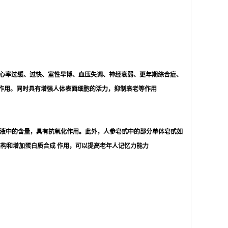
、心率过缓、过快、室性早博、血压失调、神经衰弱、更年期综合症、
作用。同时具有增强人体表面细胞的活力，抑制衰老等作用
液中的含量，具有抗氧化作用。此外，人参皂甙中的部分单体皂甙如
结构和增加
蛋白质合成
作用，可以提高老年人记忆力能力