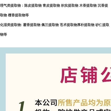
理气类提取物：陈皮提取物
青皮提取物
枳实提取物
木香提取物
沉香提
取物
檀香提取物等
化湿类提取物
:
藿香提取物
佩兰提取物
苍术提取物厚朴提取物
砂仁提取
物等