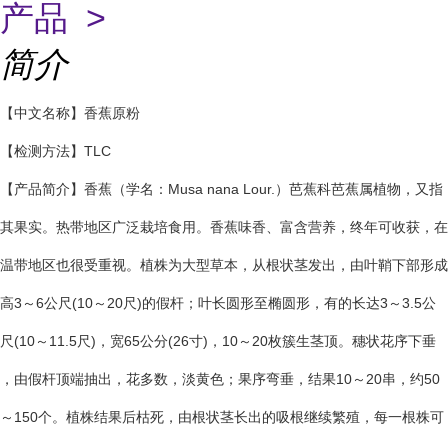
产品 >
简介
【中文名称】香蕉原粉
【检测方法】TLC
【产品简介】香蕉（学名：Musa nana Lour.）芭蕉科芭蕉属植物，又指
其果实。热带地区广泛栽培食用。香蕉味香、富含营养，终年可收获，在
温带地区也很受重视。植株为大型草本，从根状茎发出，由叶鞘下部形成
高3～6公尺(10～20尺)的假杆；叶长圆形至椭圆形，有的长达3～3.5公
尺(10～11.5尺)，宽65公分(26寸)，10～20枚簇生茎顶。穗状花序下垂
，由假杆顶端抽出，花多数，淡黄色；果序弯垂，结果10～20串，约50
～150个。植株结果后枯死，由根状茎长出的吸根继续繁殖，每一根株可