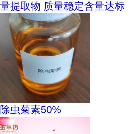
量提取物 质量稳定含量达标
除虫菊素50%