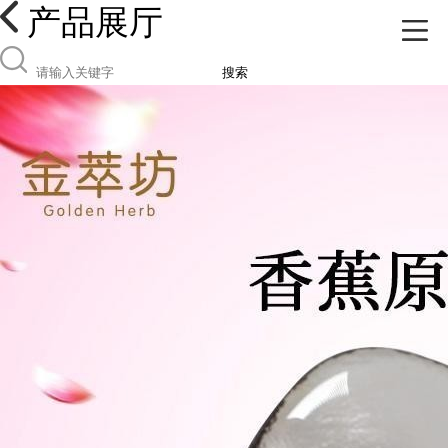
产品展厅
搜索