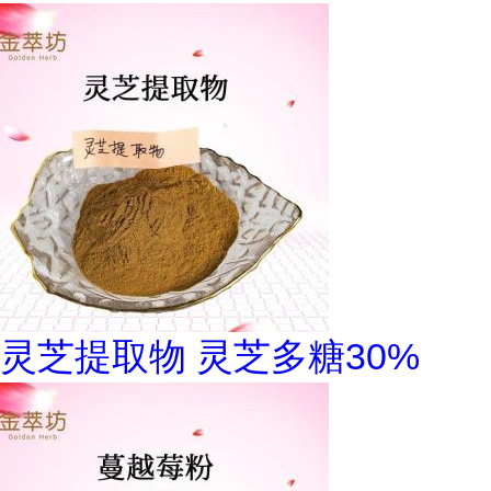
灵芝提取物 灵芝多糖30%