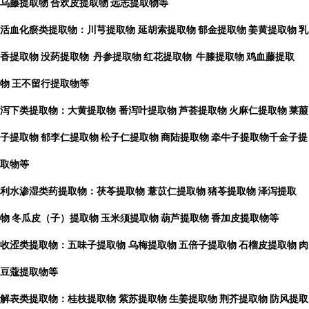
乌藤提取物
合欢皮提取物
远志提取物等
活血化瘀类提取物：川芎提取物
延胡索提取物
郁金提取物
姜黄提取物
乳
香提取物
没药提取物
丹参提取物
红花提取物
牛膝提取物
鸡血藤提取
物
王不留行提取物等
泻下类提取物：大黄提取物
番泻叶提取物
芦荟提取物
火麻仁提取物
莱菔
子提取物
郁李仁提取物
松子仁提取物
商陆提取物
牵牛子提取物千金子提
取物等
利水渗湿类药提取物：茯苓提取物
薏苡仁提取物
猪苓提取物
泽泻提取
物
冬瓜皮（子）提取物
玉米须提取物
葫芦提取物
香加皮提取物等
收涩类提取物：五味子提取物
乌梅提取物
五倍子提取物
石榴皮提取物
肉
豆蔻提取物等
解表类提取物：桂枝提取物
紫苏提取物
生姜提取物
荆芥提取物
防风提取