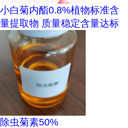
小白菊内酯0.8%植物标准含
量提取物 质量稳定含量达标
除虫菊素50%