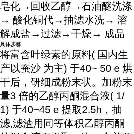
皂化→回收乙醇→石油醚洗涤
→ 酸化铜代→抽滤水洗→ 溶
解成盐→过滤→干燥→ 成品
具体步骤
将富含叶绿素的原料( 国内生
产以蚕沙 为主) 于40~ 50 e 烘
干后，研细成粉末状。加粉末
量3 倍的乙醇丙酮混合液( 1/
1) 于40~45 e 提取2.5h，抽
滤,滤渣用同等体积乙醇丙酮