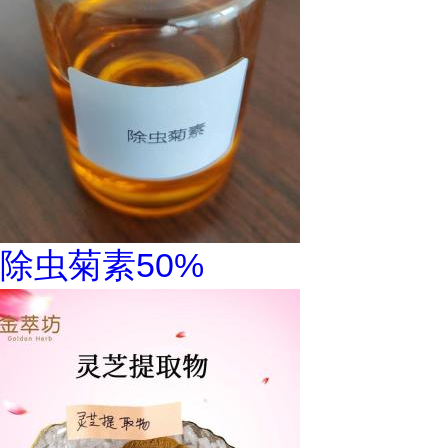
除虫菊素50%