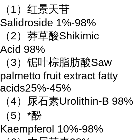
（1）红景天苷
Salidroside 1%-98%
（2）莽草酸Shikimic
Acid 98%
（3）锯叶棕脂肪酸Saw
palmetto fruit extract fatty
acids25%-45%
（4）尿石素Urolithin-B 98%
（5）*酚
Kaempferol 10%-98%