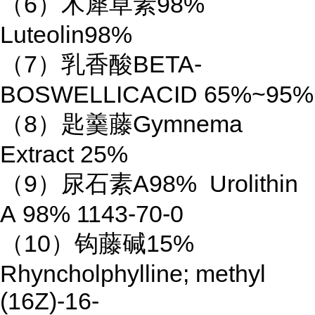
（6）木犀草素98%
Luteolin98%
（7）乳香酸BETA-
BOSWELLICACID 65%~95%
（8）匙羹藤Gymnema
Extract 25%
（9）尿石素A98% Urolithin
A 98% 1143-70-0
（10）钩藤碱15%
Rhyncholphylline; methyl
(16Z)-16-