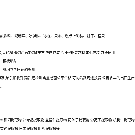
酸饮料、配制酒、冰淇淋、冰棍、果冻、糕点上彩装、饼干、糖果
,直径36-40CM,高50CM左右.桶内包装也可根据要求换成小包装,方便使用.
统一模板粘贴.
一般均含国内运输费用.
准执行,如收到货后,经检测含量或菌检不合格,可协洽我司退换货.但据多年的出口生
。
 锁阳提取物 补骨脂提取物 益智仁提取物 菟丝子提取物 沙苑子提取物 核桃仁提取物
 黄芪提取物 白术提取物 山药提取物等