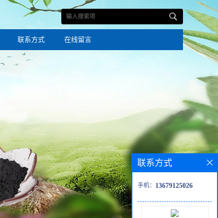
联系方式
在线留言
联系方式
手机：
13679125026