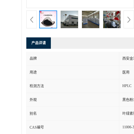
产品详请
品牌
西安金
用途
医用
HPLC
检测方法
外观
黑色粉
别名
叶绿素
11006-
CAS编号