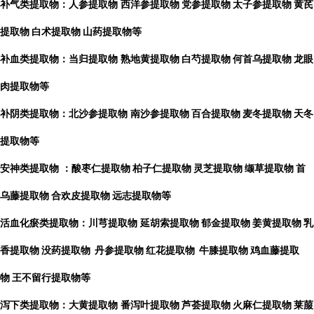
补气类提取物：人参提取物
西洋参提取物
党参提取物
太子参提取物
黄芪
提取物
白术提取物
山药提取物等
补血类提取物：当归提取物
熟地黄提取物
白芍提取物
何首乌提取物
龙眼
肉提取物等
补阴类提取物：北沙参提取物
南沙参提取物
百合提取物
麦冬提取物
天冬
提取物等
安神类提取物
：酸枣仁提取物
柏子仁提取物
灵芝提取物
缬草提取物
首
乌藤提取物
合欢皮提取物
远志提取物等
活血化瘀类提取物：川芎提取物
延胡索提取物
郁金提取物
姜黄提取物
乳
香提取物
没药提取物
丹参提取物
红花提取物
牛膝提取物
鸡血藤提取
物
王不留行提取物等
泻下类提取物：大黄提取物
番泻叶提取物
芦荟提取物
火麻仁提取物
莱菔