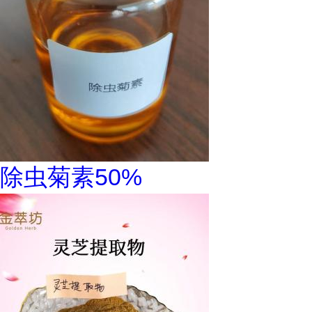
除虫菊素50%