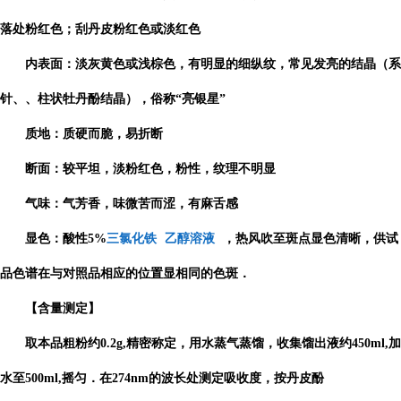
落处粉红色；刮丹皮粉红色或淡红色
内表面：淡灰黄色或浅棕色，有明显的细纵纹，常见发亮的结晶（系
针、、柱状牡丹酚结晶），俗称“亮银星”
质地：质硬而脆，易折断
断面：较平坦，淡粉红色，粉性，纹理不明显
气味：气芳香，味微苦而涩，有麻舌感
显色：酸性5%
三氯化铁
乙醇溶液
，热风吹至斑点显色清晰，供试
品色谱在与对照品相应的位置显相同的色斑．
【含量测定】
取本品粗粉约0.2g,精密称定，用水蒸气蒸馏，收集馏出液约450ml,加
水至500ml,摇匀．在274nm的波长处测定吸收度，按丹皮酚