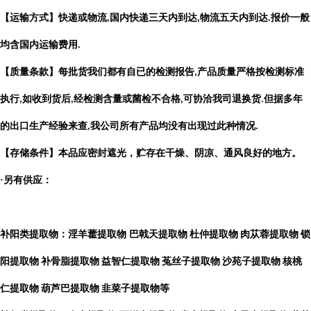
【运输方式】快递或物流
国内快递三天内到达
物流五天内到达
报价一般
,
,
.
均含国内运输费用
.
【质量条款】每批货我们都有自已的检测报告
产品质量严格按检测标准
,
执行
如收到货后
经检测含量或菌检不合格
可协洽我司退换货
但据多年
,
,
,
.
的出口生产经验来查
我公司所有产品均没有出现过此种情况
,
.
【存储条件】本品应密封遮光，贮存在干燥、阴凉、通风良好的地方。
·另有供应：
补阳类提取物：淫羊藿提取物
巴戟天提取物
杜仲提取物
肉苁蓉提取物
锁
阳提取物
补骨脂提取物
益智仁提取物
菟丝子提取物
沙苑子提取物
核桃
仁提取物
葫芦巴提取物
韭菜子提取物等