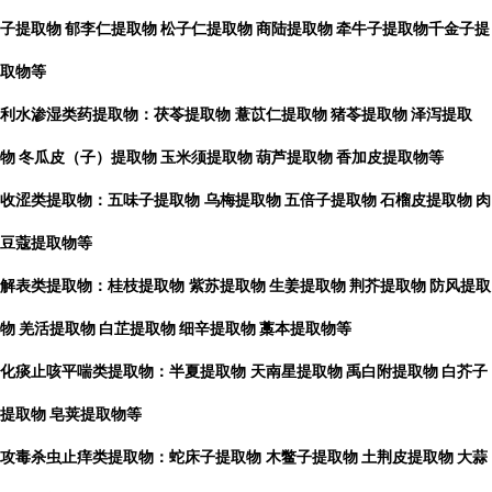
子提取物
郁李仁提取物
松子仁提取物
商陆提取物
牵牛子提取物千金子提
取物等
利水渗湿类药提取物：茯苓提取物
薏苡仁提取物
猪苓提取物
泽泻提取
物
冬瓜皮（子）提取物
玉米须提取物
葫芦提取物
香加皮提取物等
收涩类提取物：五味子提取物
乌梅提取物
五倍子提取物
石榴皮提取物
肉
豆蔻提取物等
解表类提取物：桂枝提取物
紫苏提取物
生姜提取物
荆芥提取物
防风提取
物
羌活提取物
白芷提取物
细辛提取物
藁本提取物等
化痰止咳平喘类提取物：半夏提取物
天南星提取物
禹白附提取物
白芥子
提取物
皂荚提取物等
攻毒杀虫止痒类提取物：蛇床子提取物
木鳖子提取物
土荆皮提取物
大蒜