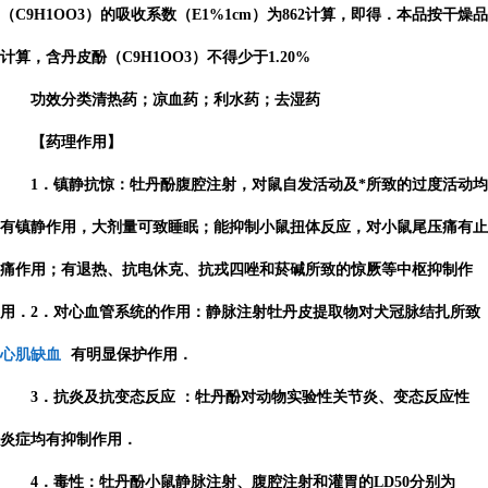
（C9H1OO3）的吸收系数（E1%1cm）为862计算，即得．本品按干燥品
计算，含丹皮酚（C9H1OO3）不得少于1.20%
功效分类清热药；凉血药；利水药；去湿药
【药理作用】
1．镇静抗惊：牡丹酚腹腔注射，对鼠自发活动及*所致的过度活动均
有镇静作用，大剂量可致睡眠；能抑制小鼠扭体反应，对小鼠尾压痛有止
痛作用；有退热、抗电休克、抗戎四唑和菸碱所致的惊厥等中枢抑制作
用．2．对心血管系统的作用：静脉注射牡丹皮提取物对犬冠脉结扎所致
心肌缺血
有明显保护作用．
3．抗炎及抗变态反应 ：牡丹酚对动物实验性关节炎、变态反应性
炎症均有抑制作用．
4．毒性：牡丹酚小鼠静脉注射、腹腔注射和灌胃的LD50分别为