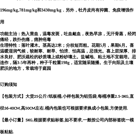
196mg/kg,781mg/kg和3430mg/kg．另外，牡丹皮尚有抑菌、免疫增强作
用
功能主治：热入营血，温毒发斑，吐血衄血，夜热早凉，无汗骨蒸，经闭
痛经，跌扑伤痛，痈肿疮毒
生理特性：落叶灌木。茎高达2米；分枝短而粗。花期5月，果期6月。喜
温暖湿润气候，较耐寒、耐旱、怕涝、怕高温，忌强光。喜上层深厚、排
水良好、肥沃疏松的砂质壤上或粉砂壤土。盐碱地、粘土地不宜栽培。忌
连作，隔3-5年再种，种子千粒重198g，适宜随采随播。生于向阳及土壤
肥沃的地方，常栽培于庭园
订购须知
【包装方式】大货
公斤
纸板桶
小样包装为铝箔袋
每桶净重
直
25
/
,
,
2.5-3KG,
径
高
左右
桶内包装也可根据要求换成小包装
方便使用
36-40CM,
50CM
.
,
.
【最小订量】
根据要求贴标签
如不要求
一般按公司内部标签统一模
5KG,
,
,
板粘贴
.