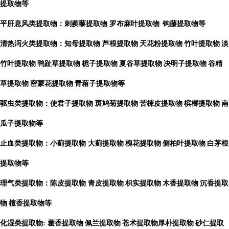
提取物等
平肝息风类提取物：刺蒺藜提取物
罗布麻叶提取物
钩藤提取物等
清热泻火类提取物：知母提取物
芦根提取物
天花粉提取物
竹叶提取物
淡
竹叶提取物
鸭趾草提取物
栀子提取物
夏谷草提取物
决明子提取物
谷精
草提取物
密蒙花提取物
青葙子提取物等
驱虫类提取物：使君子提取物
斑鸠菊提取物
苦楝皮提取物
槟榔提取物
南
瓜子提取物等
止血类提取物：小蓟提取物
大蓟提取物
槐花提取物
侧柏叶提取物
白茅根
提取物等
理气类提取物：陈皮提取物
青皮提取物
枳实提取物
木香提取物
沉香提取
物
檀香提取物等
化湿类提取物
:
藿香提取物
佩兰提取物
苍术提取物厚朴提取物
砂仁提取