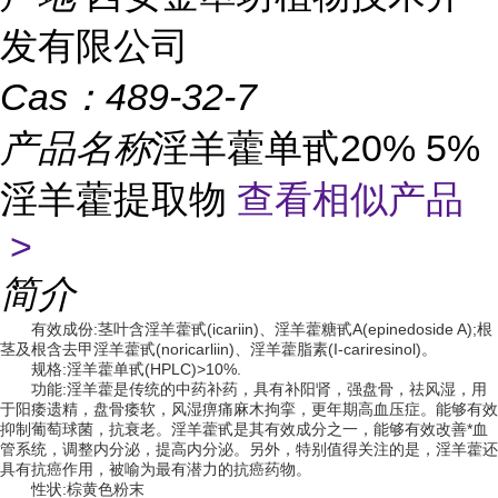
发有限公司
Cas：
489-32-7
产品名称
淫羊藿单甙20% 5%
淫羊藿提取物
查看相似产品
>
简介
有效成份:茎叶含淫羊藿甙(icariin)、淫羊藿糖甙A(epinedoside A);根
茎及根含去甲淫羊藿甙(noricarliin)、淫羊藿脂素(I-cariresinol)。
规格:淫羊藿单甙(HPLC)>10%.
功能:淫羊藿是传统的中药补药，具有补阳肾，强盘骨，祛风湿，用
于阳痿遗精，盘骨痿软，风湿痹痛麻木拘挛，更年期高血压症。能够有效
抑制葡萄球菌，抗衰老。淫羊藿甙是其有效成分之一，能够有效改善*血
管系统，调整内分泌，提高内分泌。另外，特别值得关注的是，淫羊藿还
具有抗癌作用，被喻为最有潜力的抗癌药物。
性状:棕黄色粉末