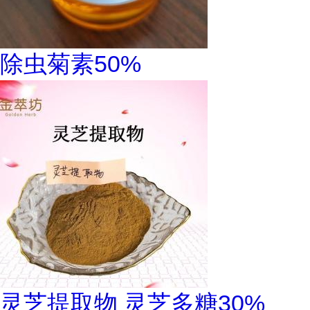
除虫菊素50%
灵芝提取物 灵芝多糖30%