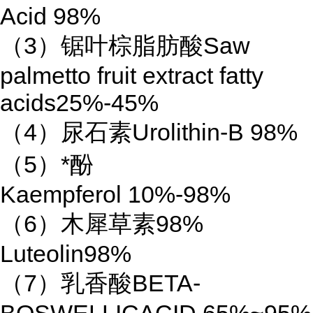
Acid 98%
（3）锯叶棕脂肪酸Saw
palmetto fruit extract fatty
acids25%-45%
（4）尿石素Urolithin-B 98%
（5）*酚
Kaempferol 10%-98%
（6）木犀草素98%
Luteolin98%
（7）乳香酸BETA-