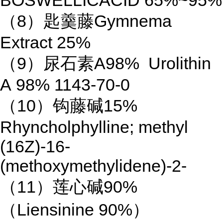
BOSWELLICACID 65%~95%
（8）匙羹藤Gymnema
Extract 25%
（9）尿石素A98% Urolithin
A 98% 1143-70-0
（10）钩藤碱15%
Rhyncholphylline; methyl
(16Z)-16-
(methoxymethylidene)-2-
（11）莲心碱90%
（Liensinine 90%）