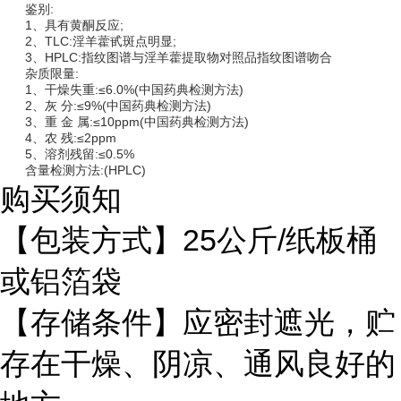
鉴别:
1、具有黄酮反应;
2、TLC:淫羊藿甙斑点明显;
3、HPLC:指纹图谱与淫羊藿提取物对照品指纹图谱吻合
杂质限量:
1、干燥失重:≤6.0%(中国药典检测方法)
2、灰 分:≤9%(中国药典检测方法)
3、重 金 属:≤10ppm(中国药典检测方法)
4、农 残:≤2ppm
5、溶剂残留:≤0.5%
含量检测方法:(HPLC)
购买须知
【包装方式】25公斤/纸板桶
或铝箔袋
【存储条件】应密封遮光，贮
存在干燥、阴凉、通风良好的