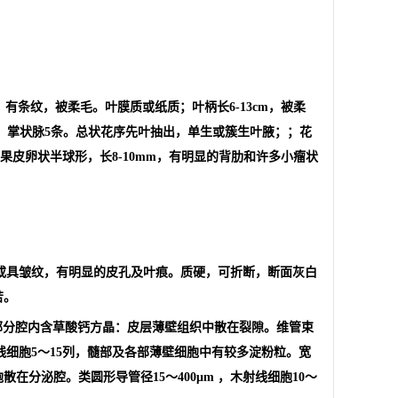
条纹，被柔毛。叶膜质或纸质；叶柄长6-13cm，被柔
密，掌状脉5条。总状花序先叶抽出，单生或簇生叶腋；；花
果皮卵状半球形，长8-10mm，有明显的背肋和许多小瘤状
滑或具皱纹，有明显的皮孔及叶痕。质硬，可折断，断面灰白
苦。
，部分腔内含草酸钙方晶：皮层薄壁组织中散在裂隙。维管束
线细胞5～15列，髓部及各部薄壁细胞中有较多淀粉粒。宽
分泌腔。类圆形导管径15～400μm ，木射线细胞10～