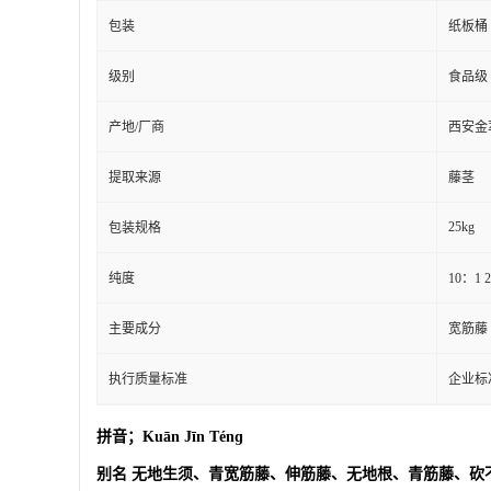
包装
纸板桶
级别
食品级
产地/厂商
西安金
提取来源
藤茎
25kg
包装规格
纯度
10：1 
主要成分
宽筋藤
执行质量标准
企业标
拼音；Kuān Jīn Ténɡ
别名 无地生须、青宽筋藤、伸筋藤、无地根、青筋藤、砍