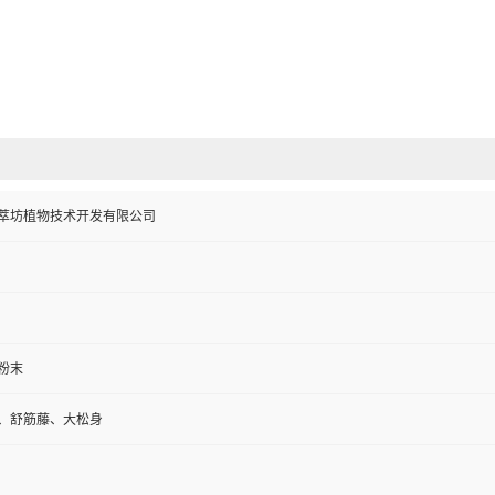
萃坊植物技术开发有限公司
粉末
、舒筋藤、大松身