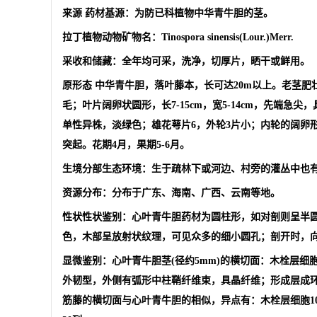
来源 药材基源：为防已科植物中华青牛胆的茎。
拉丁植物动物矿物名：Tinospora sinensis(Lour.)Merr.
采收和储藏：全年均可采，洗净，切厚片，晒干或鲜用。
原形态
中华青牛胆，落叶藤本，长可达20m以上。老茎肥
毛；叶片阔卵状圆形，长7-15cm，宽5-14cm，先
单性异株，淡绿色；雄花萼片6，外轮3片小；内轮的阔卵形
突起。花期4月，果期5-6月。
生境分部生态环境：生于疏林下或河边、村旁的灌丛中也
资源分布：分布于广东、海南、广西、云南等地。
性状性状鉴别：心叶青牛胆药材为圆柱形，如对剖则呈半圆
色，木部呈放射状纹理，可见众多的细小圆孔；剖开时，
显微鉴别：心叶青牛胆茎(径约5mm)的横切面：木栓层细
外韧型，外侧有弧形中柱鞘纤维束，具晶纤维；形成层成环；
筋藤的横切面与心叶青牛胆的相似，异点有：木栓层细胞10