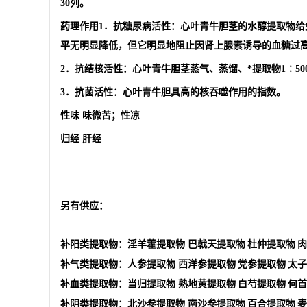
30列。
药理作用1．抗糖尿病活性：心叶青牛胆茎的水醇提取物
平无明显降低，但它明显地阻止因肾上腺素诱导的血糖过
2．抗结核活性：心叶青牛胆茎蒸气、蒸馏、*提取物1∶50
3．抗菌活性：心叶青牛胆具高的核吞噬作用的指数。
性味 味微苦；性凉
归经 肝经
另有供应：
补阳类提取物：淫羊藿提取物
巴戟天提取物
杜仲提取物
肉
补气类提取物：人参提取物
西洋参提取物
党参提取物
太子
补血类提取物：当归提取物
熟地黄提取物
白芍提取物
何首
补阴类提取物：北沙参提取物
南沙参提取物
百合提取物
麦