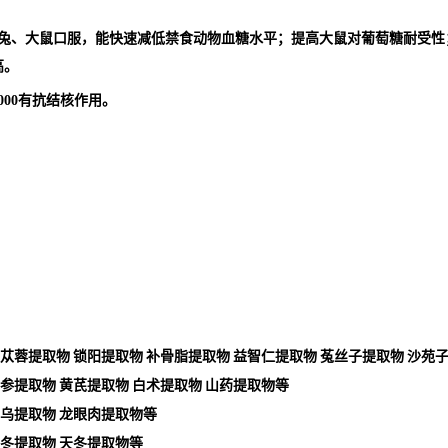
给兔、大鼠口服，能快速减低禁食动物血糖水平；提高大鼠对葡萄糖耐受性
高。
000有抗结核作用。
苁蓉提取物
锁阳提取物
补骨脂提取物
益智仁提取物
菟丝子提取物
沙苑
参提取物
黄芪提取物
白术提取物
山药提取物等
乌提取物
龙眼肉提取物等
冬提取物
天冬提取物等