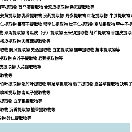
缬草提取物
首乌藤提取物
合欢皮提取物
远志提取物等
姜黄提取物
乳香提取物
没药提取物
丹参提取物
红花提取物
牛膝提取物
仁提取物
莱菔子提取物
郁李仁提取物
松子仁提取物
商陆提取物
牵牛子
物
泽泻提取物
冬瓜皮（子）提取物
玉米须提取物
葫芦提取物
香加皮提取
榴皮提取物
肉豆蔻提取物等
取物
防风提取物
羌活提取物
白芷提取物
细辛提取物
藁本提取物等
提取物
白芥子提取物
皂荚提取物等
皮提取物
大蒜提取物等
取物等
竹叶提取物
淡竹叶提取物
鸭趾草提取物
栀子提取物
夏谷草提取物
决明
槟榔提取物
南瓜子提取物等
提取物
白茅根提取物等
取物
沉香提取物
檀香提取物等
取物
砂仁提取物等