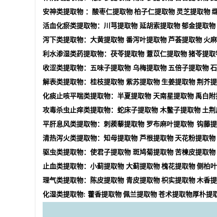
安神类提取物
：酸枣仁提取物
柏子仁提取物
灵芝提取物
活血化瘀类提取物：川芎提取物
延胡索提取物
郁金提取物
泻下类提取物：大黄提取物
番泻叶提取物
芦荟提取物
火麻
利水渗湿类药提取物：茯苓提取物
薏苡仁提取物
猪苓提取
收涩类提取物：五味子提取物
乌梅提取物
五倍子提取物
石
解表类提取物：桂枝提取物
紫苏提取物
生姜提取物
荆芥提
化痰止咳平喘类提取物：半夏提取物
天南星提取物
禹白附
攻毒杀虫止痒类提取物：蛇床子提取物
木鳖子提取物
土荆
平肝息风类提取物：刺蒺藜提取物
罗布麻叶提取物
钩藤提
清热泻火类提取物：知母提取物
芦根提取物
天花粉提取物
驱虫类提取物：使君子提取物
斑鸠菊提取物
苦楝皮提取物
止血类提取物：小蓟提取物
大蓟提取物
槐花提取物
侧柏叶
理气类提取物：陈皮提取物
青皮提取物
枳实提取物
木香提
化湿类提取物
:
藿香提取物
佩兰提取物
苍术提取物厚朴提