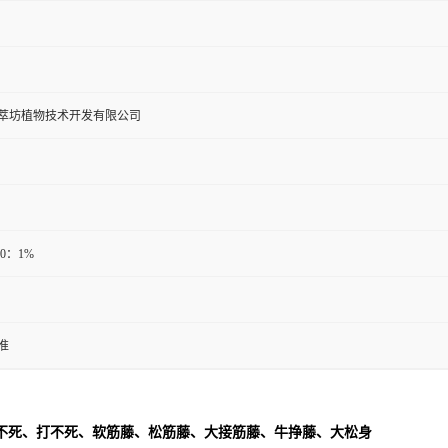
萃坊植物技术开发有限公司
20：1%
准
不死、打不死、软筋藤、松筋藤、大接筋藤、牛挣藤、大松身