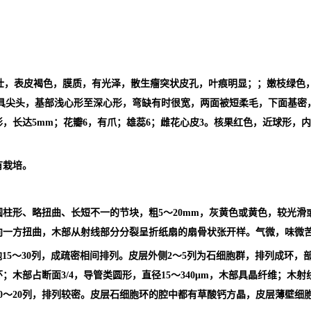
壮，表皮褐色，膜质，有光泽，散生瘤突状皮孔，叶痕明显；；嫩枝绿色，有
端急尖，具尖头，基部浅心形至深心形，弯缺有时很宽，两面被短柔毛，下面基
，长达5mm；花瓣6，有爪；雄蕊6；雌花心皮3。核果红色，近球形，内
有栽培。
柱形、略扭曲、长短不一的节块，粗5～20mm，灰黄色或黄色，较光
向一方扭曲，木部从射线部分分裂呈折纸扇的扇骨状张开样。气微，味微
胞15～30列，成疏密相间排列。皮层外侧2～5列为石细胞群，排列成环
木部占断面3/4，导管类圆形，直径15～340μm，木部具晶纤维；木射
～20列，排列较密。皮层石细胞环的腔中都有草酸钙方晶，皮层薄壁细胞散在