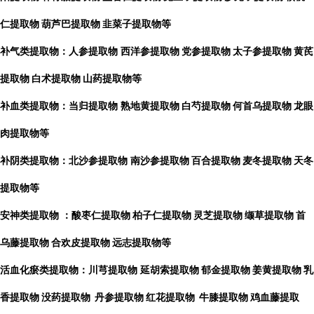
仁提取物
葫芦巴提取物
韭菜子提取物等
补气类提取物：人参提取物
西洋参提取物
党参提取物
太子参提取物
黄芪
提取物
白术提取物
山药提取物等
补血类提取物：当归提取物
熟地黄提取物
白芍提取物
何首乌提取物
龙眼
肉提取物等
补阴类提取物：北沙参提取物
南沙参提取物
百合提取物
麦冬提取物
天冬
提取物等
安神类提取物
：酸枣仁提取物
柏子仁提取物
灵芝提取物
缬草提取物
首
乌藤提取物
合欢皮提取物
远志提取物等
活血化瘀类提取物：川芎提取物
延胡索提取物
郁金提取物
姜黄提取物
乳
香提取物
没药提取物
丹参提取物
红花提取物
牛膝提取物
鸡血藤提取