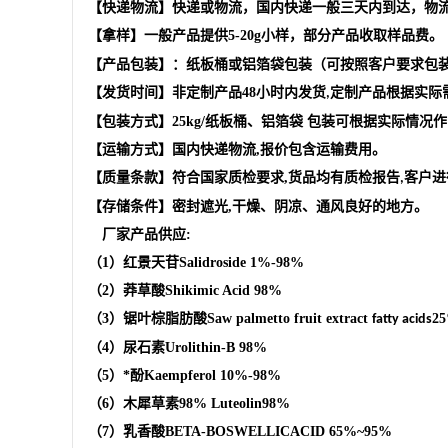
【快递物流】快递或物流，国内快递一般三天内到达，物
【拿样】一般产品提供
5-20g
小样，部分产品收取样品费。
【产品包装】：纸板桶或铝箔袋包装（可按照客户要求包
【发货时间】非定制产品
48
小时内发货
定制产品根据实际
,
【包装方式】
25kg/
纸板桶、铝箔袋 包装可根据实际情况
【运输方式】国内快递物流
,
报价包含运输费用。
【质量条款】符合国家质检要求
,
货品均有质检报告
客户进
,
【存储条件】密封遮光
,
干燥、阴凉、通风良好的地方。
厂家产品供应
:
（
1
）红景天苷
Salidroside
1%-98%
（
2
）莽草酸
Shikimic Acid
98%
（
3
）锯叶棕脂肪酸
Saw palmetto fruit extract
2
fatty acids
（
4
）
尿石素
Urolithin-B
98%
（
5
）*酚
Kaempferol
10%-98%
（
6
）木犀草素
98%
Luteolin
98%
（
7
）乳香酸
BETA-BOSWELLICACID
65%
~95%