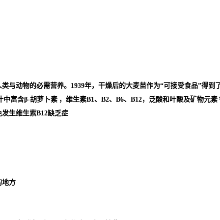
类与动物的必需营养。1939年，干燥后的大麦苗作为“可接受食品”得
中富含β-
胡萝卜素
，维生素B1、B2、B6、B12，泛酸和叶酸及
矿物元素
发生维生索B12缺乏症
的地方