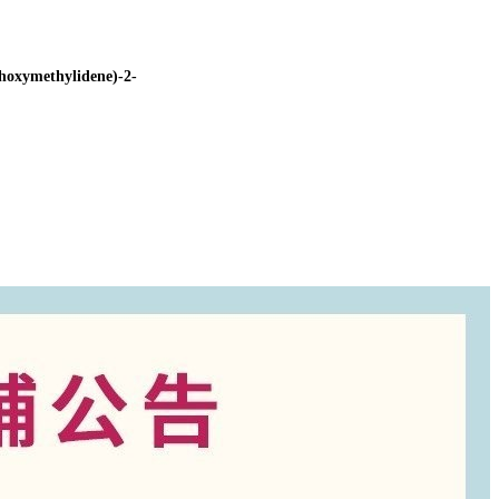
hoxymethylidene)-2-