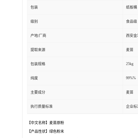
包装
纸板桶
级别
食品级
产地/厂商
西安金
提取来源
麦苗
25kg
包装规格
99%%
纯度
主要成分
麦苗
执行质量标准
企业标
【中文名称】麦苗原粉
【产品性状】绿色粉末