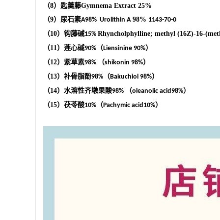
（
8
）匙羹藤
Gymnema Extract
25%
（
9
）尿石素
98%
A98%
Urolithin A
1143-70-0
（
10
）钩藤碱
Rhyncholphylline; methyl (16Z)-16-(met
15%
（
11
）莲心碱
（
）
90%
Liensinine 90%
（
12
）紫草素
（
）
98%
shikonin 98%
（
13
）补骨脂酚
（
）
98%
Bakuchiol 98%
（
14
）水溶性齐墩果酸
（
）
98%
oleanolic acid98%
（
15
）茯苓酸
（
）
10%
Pachymic acid10%