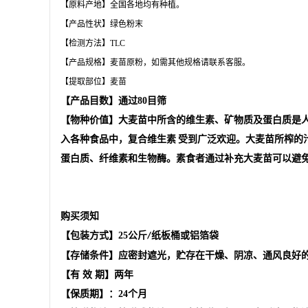
【原料产地】全国各地均有种植。
【产品性状】绿色粉末
【检测方法】TLC
【产品规格】麦苗原粉，如需其他规格请联系客服。
【提取部位】麦苗
【产品目数】通过80目筛
【物种价值】大麦苗中所含的维生素、矿物质及蛋白质是人
入各种食品中，
复合维生素
受到广泛欢迎。大麦苗所榨的汁
蛋白质、纤维素和生物酶。素食者通过补充大麦苗可以避免
购买须知
【包装方式】
25
公斤
纸板桶或铝箔袋
/
【存储条件】应密封遮光，贮存在干燥、阴凉、通风良好
【有
效
期】两年
【保质期】：
24
个月