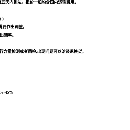
流五天内到达。报价一般均含国内运输费用。
装
)
需要作出
调整。
作出调整。
行含量检测或者菌检
出现问题可以洽谈退换货。
,
5%-45%