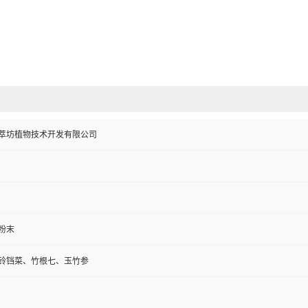
萃坊植物技术开发有限公司
粉末
铃铛菜、竹根七、玉竹参