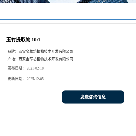
玉竹提取物 10:1
品牌：
西安金萃坊植物技术开发有限公司
产地：
西安金萃坊植物技术开发有限公司
发布日期：
2021-02-18
更新日期：
2025-12-05
发送咨询信息