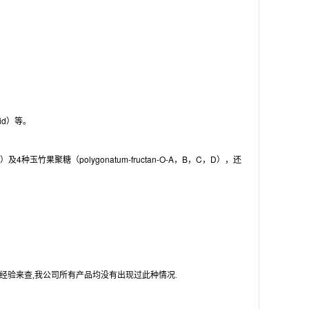
cid）等。
聚糖（polygonatum-fructan-O-A，B，C，D），还
产经验来查,我公司所有产品均没有出现过此种情况.