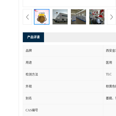
产品详请
品牌
西安金
用途
医用
TLC
检测方法
外观
棕黄色
别名
萎蕤、
CAS编号