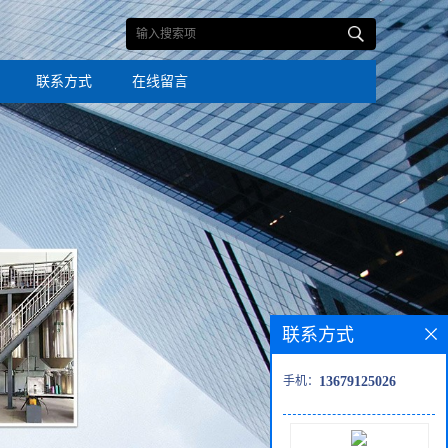
联系方式
在线留言
联系方式
手机：
13679125026