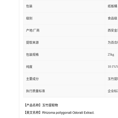
包装
纸板桶
级别
食品级
产地/厂商
西安金
提取来源
为百合
25kg
包装规格
10:1%
纯度
主要成分
玉竹提
执行质量标准
企业标
【产品名称】玉竹提取物
【英文名称】Rhizoma pollygonati Odorati Extract.