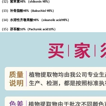
（
12
）紫草素
（
）
98%
shikonin 98%
（
13
）补骨脂酚
（
）
98%
Bakuchiol 98%
（
14
）水溶性齐墩果酸
（
）
98%
oleanolic acid98%
（
15
）茯苓酸
（
）
10%
Pachymic acid10%