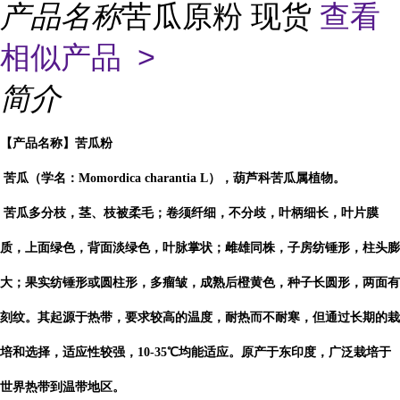
产品名称
苦瓜原粉 现货
查看
相似产品 >
简介
【产品名称】苦瓜粉
苦瓜（学名：Momordica charantia L），葫芦科苦瓜属植物。
苦瓜多分枝，茎、枝被柔毛；卷须纤细，不分歧，叶柄细长，叶片膜
质，上面绿色，背面淡绿色，叶脉掌状；雌雄同株，子房纺锤形，柱头膨
大；果实纺锤形或圆柱形，多瘤皱，成熟后橙黄色，种子长圆形，两面有
刻纹。其起源于热带，要求较高的温度，耐热而不耐寒，但通过长期的栽
培和选择，适应性较强，10-35℃均能适应。原产于东印度，广泛栽培于
世界热带到温带地区。