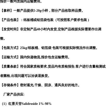
报价一般均含国内运输费用。
【拿样】一般产品提供
5-20g
小样，部分产品收取样品费。
【产品包装】：纸板桶或铝箔袋包装（可按照客户要求包装
)
【发货时间】非定制产品
48
小时内发货
定制产品根据实际需要作出
调
,
整。
【包装方式】
25kg/
纸板桶、铝箔袋 包装可根据实际情况作出调整。
【运输方式】国内快递物流
,
报价包含运输费用。
【质量条款】符合国家质检要求
,
货品均有质检报告
客户进行含量检测或
,
者菌检
出现问题可以洽谈退换货。
,
【存储条件】密封遮光
,
干燥、阴凉、通风良好的地方。
厂家产品供应
:
（
1
）红景天苷
Salidroside
1%-98%