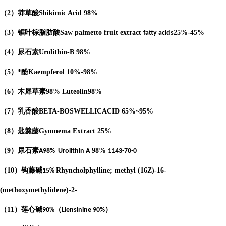
（
2
）莽草酸
Shikimic Acid
98%
（
3
）锯叶棕脂肪酸
Saw palmetto fruit extract
25%-45%
fatty acids
（
4
）
尿石素
Urolithin-B
98%
（
5
）*酚
Kaempferol
10%-98%
（
6
）木犀草素
98%
Luteolin
98%
（
7
）乳香酸
BETA-BOSWELLICACID
65%
~95%
（
8
）匙羹藤
Gymnema Extract
25%
（
9
）尿石素
98%
A98%
Urolithin A
1143-70-0
（
10
）钩藤碱
Rhyncholphylline; methyl (16Z)-16-
15%
(methoxymethylidene)-2-
（
11
）莲心碱
（
）
90%
Liensinine 90%