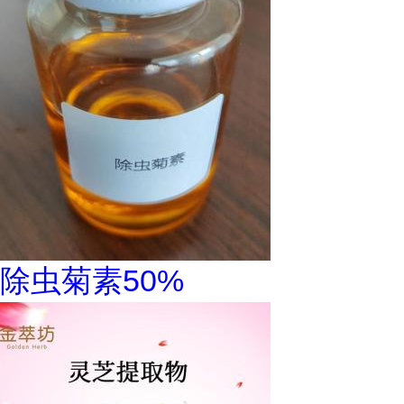
除虫菊素50%