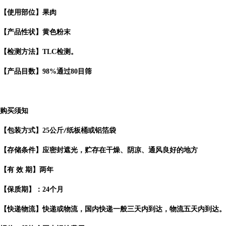
【使用部位】果肉
【产品性状】黄色粉末
【检测方法】TLC检测。
【产品目数】98%通过80目筛
购买须知
【包装方式】
25
公斤
纸板桶或铝箔袋
/
【存储条件】应密封遮光，贮存在干燥、阴凉、通风良好的地方
【有
效
期】两年
【保质期】：
24
个月
【快递物流】快递或物流，国内快递一般三天内到达，物流五天内到达。