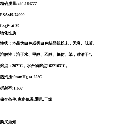
精确质量:264.183777
PSA:49.74000
LogP:-0.35
物化性质
性状：本品为白色或类白色结晶状粉末，无臭、味苦。
溶解性：溶于水、甲醇、乙醇、氯仿、笨，难溶于*。
熔点：207°C，水合物熔点162?163°C。
蒸汽压:0mmHg at 25°C
折射率:1.637
储存条件:库房低温,通风,干燥
购买须知