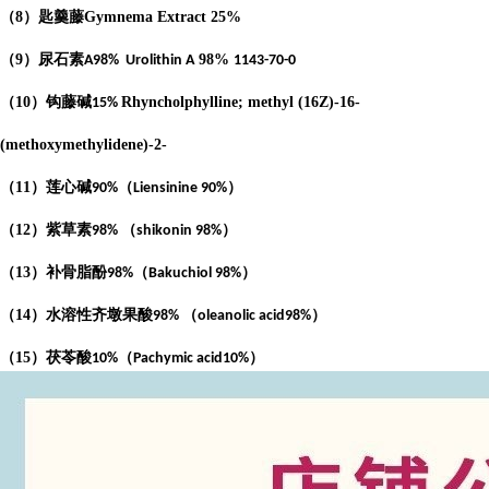
（
8
）匙羹藤
Gymnema Extract
25%
（
9
）尿石素
98%
A98%
Urolithin A
1143-70-0
（
10
）钩藤碱
Rhyncholphylline; methyl (16Z)-16-
15%
(methoxymethylidene)-2-
（
11
）莲心碱
（
）
90%
Liensinine 90%
（
12
）紫草素
（
）
98%
shikonin 98%
（
13
）补骨脂酚
（
）
98%
Bakuchiol 98%
（
14
）水溶性齐墩果酸
（
）
98%
oleanolic acid98%
（
15
）茯苓酸
（
）
10%
Pachymic acid10%