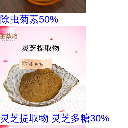
除虫菊素50%
灵芝提取物 灵芝多糖30%