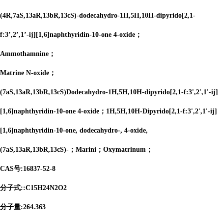
(4R,7aS,13aR,13bR,13cS)-dodecahydro-1H,5H,10H-dipyrido[2,1-
f:3’,2’,1’-ij][1,6]naphthyridin-10-one 4-oxide；
Ammothamnine；
Matrine N-oxide；
(7aS,13aR,13bR,13cS)Dodecahydro-1H,5H,10H-dipyrido[2,1-f:3',2',1'-ij]
[1,6]naphthyridin-10-one 4-oxide；1H,5H,10H-Dipyrido[2,1-f:3',2',1'-ij]
[1,6]naphthyridin-10-one, dodecahydro-, 4-oxide,
(7aS,13aR,13bR,13cS)-；Marini；Oxymatrinum；
CAS号:16837-52-8
分子式::C15H24N2O2
分子量:264.363