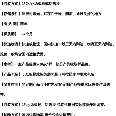
【包装方式】
25
公斤
纸板桶或铝箔袋
/
【存储条件】应密封遮光，贮存在干燥、阴凉、通风良好的地方
【有
效
期】两年
【保质期】：
24
个月
【快递物流】快递或物流，国内快递一般三天内到达，物流五天内到达。
报价一般均含国内运输费用。
【拿样】一般产品提供
5-20g
小样，部分产品收取样品费。
【产品包装】：纸板桶或铝箔袋包装（可按照客户要求包装
)
【发货时间】非定制产品
48
小时内发货
定制产品根据实际需要作出
调
,
整。
【包装方式】
25kg/
纸板桶、铝箔袋 包装可根据实际情况作出调整。
【运输方式】国内快递物流
,
报价包含运输费用。