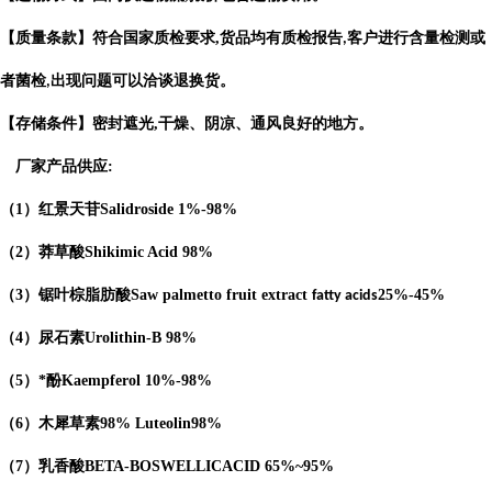
【质量条款】符合国家质检要求
,
货品均有质检报告
客户进行含量检测或
,
者菌检
出现问题可以洽谈退换货。
,
【存储条件】密封遮光
,
干燥、阴凉、通风良好的地方。
厂家产品供应
:
（
1
）红景天苷
Salidroside
1%-98%
（
2
）莽草酸
Shikimic Acid
98%
（
3
）锯叶棕脂肪酸
Saw palmetto fruit extract
25%-45%
fatty acids
（
4
）
尿石素
Urolithin-B
98%
（
5
）*酚
Kaempferol
10%-98%
（
6
）木犀草素
98%
Luteolin
98%
（
7
）乳香酸
BETA-BOSWELLICACID
65%
~95%