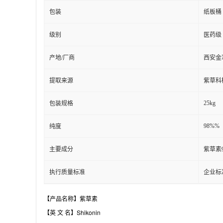
包装
纸板桶
级别
医药级
产地/厂商
西安金
提取来源
紫草科
25kg
包装规格
98%%
纯度
主要成分
紫草素9
执行质量标准
企业标
【产品名称】紫草素
【英 文 名】Shikonin