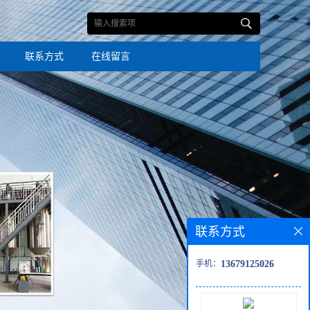
联系方式
在线留言
联系方式
手机：
13679125026