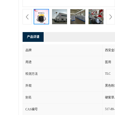
产品详请
品牌
西安金
用途
医用
TLC
检测方法
外观
黑色粉
别名
硬紫草
517-89-
CAS编号