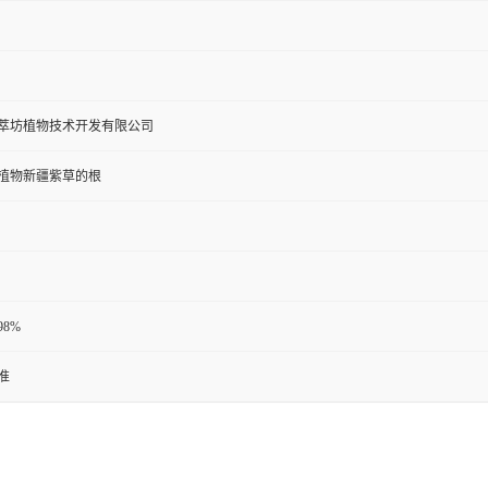
萃坊植物技术开发有限公司
植物新疆紫草的根
8%
准