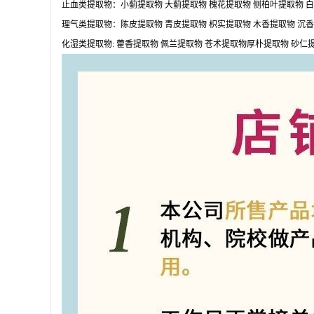
止血类提取物：小蓟提取物 大蓟提取物 槐花提取物 侧柏叶提取物 
理气类提取物：陈皮提取物 青皮提取物 枳实提取物 木香提取物 沉
化湿类提取物: 藿香提取物 佩兰提取物 苍术提取物厚朴提取物 砂仁