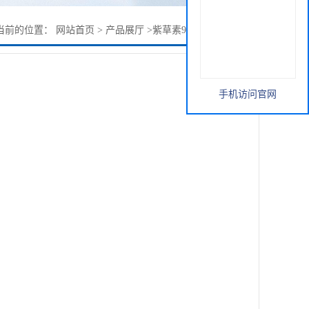
当前的位置：
网站首页
>
产品展厅
>
紫草素98% CAS 517-89-5
手机访问官网