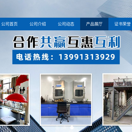
公司首页
公司介绍
公司动态
产品展厅
证书荣誉