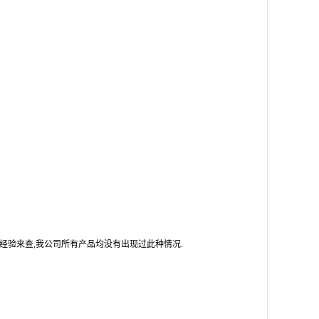
产经验来查,我公司所有产品均没有出现过此种情况.