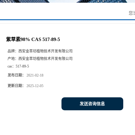
您
紫草素98% CAS 517-89-5
品牌：
西安金萃坊植物技术开发有限公司
产地：
西安金萃坊植物技术开发有限公司
cas：
517-89-5
发布日期：
2021-02-18
更新日期：
2025-12-05
发送咨询信息