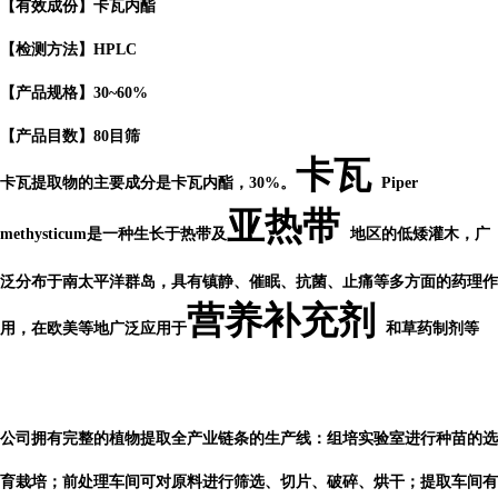
【有效成份】卡瓦内酯
【检测方法】HPLC
【产品规格】30~60%
【产品目数】80目筛
卡瓦
卡瓦提取物的主要成分是卡瓦内酯，30%。
Piper
亚热带
methysticum是一种生长于热带及
地区的低矮灌木，广
泛分布于南太平洋群岛，具有镇静、催眠、抗菌、止痛等多方面的药理作
营养补充剂
用，在欧美等地广泛应用于
和草药制剂等
公司
拥有完整的植物提取全产业链条的生产线：组培实验室进行种苗的选
育栽培；前处理车间可对原料进行筛选、切片、破碎、烘干；提取车间有