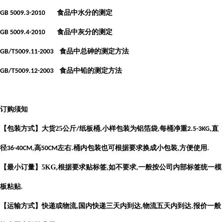
食品中水分的测定
GB 5009.3-2010
食品中灰分的测定
GB 5009.4-2010
食品中总砷的测定方法
GB/T5009.11-2003
食品中铅的测定方法
GB/T5009.12-2003
订购须知
【包装方式】大货
25
公斤
纸板桶
小样包装为铝箔袋
每桶净重
直
/
,
,
2.5-3KG,
径
高
左右
桶内包装也可根据要求换成小包装
方便使用
36-40CM,
50CM
.
,
.
【最小订量】
5KG,
根据要求贴标签
如不要求
一般按公司内部标签统一模
,
,
板粘贴
.
【运输方式】快递或物流
,
国内快递三天内到达
物流五天内到达
报价一般
,
.