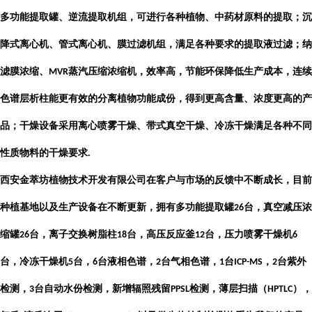
多功能提取罐、逆流提取机组，可进行各种植物、中药材原料的提取；沉
降式离心机、管式离心机、膜过滤机组，满足各种要求的提取液过滤；纳
滤膜浓缩、
蒸汽压缩浓缩机，效率高，节能环保降低生产成本，连续
MVR
色谱层析柱能更有效的分离植物功能成份，得到更高含量、浓度更高的产
品；干燥设备采用离心喷雾干燥、带式真空干燥、冷冻干燥满足各种不同
性质物料的干燥要求
.
西安金萃坊植物技术开发有限公司
在客户与市场的反馈中不断成长，目前
种植基地以及生产设备在不断更新，拥有多功能提取罐
台，真空减压浓
26
缩罐
台，离子交换树脂柱
台，高压反应釜
台，压力喷雾干燥机
26
18
12
6
台，冷冻干燥机
台，
台液相色谱，
台气相色谱，
台
，
台紫外
5
6
2
1
ICP-MS
2
检测，
台自动水份检测，新增辐照残留
检测，薄层扫描（
），
3
PPSL
HPTLC