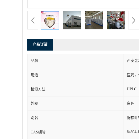
产品详请
品牌
西安金
用途
医药，
HPLC
检测方法
外观
白色
别名
锯棕叶
84604-
CAS编号