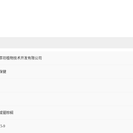
萃坊植物技术开发有限公司
保健
或锯棕榈
15-9