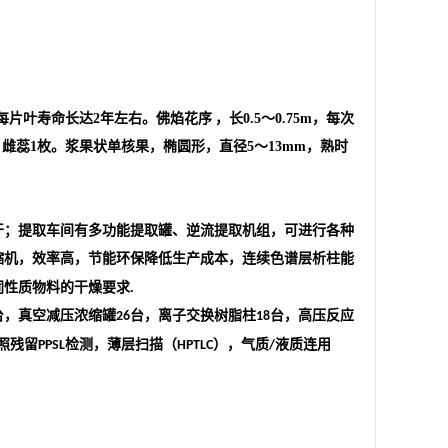
，每片叶寿命长达2年左右。
佛焰花序
，长0.5～0.75m，每次
，雌蕊1枚。浆果状单核果，椭圆形，直径5～13mm，熟时
干；提取车间有多功能提取罐、逆流提取机组，可进行各种
缩机，效率高，节能环保降低生产成本，连续色谱层析柱能
同性质物料的干燥要求
.
台，真空减压浓缩罐
台，离子交换树脂柱
台，高压反应
26
18
照残留
检测，薄层扫描（
），气质
液质连用
PPSL
HPTLC
/