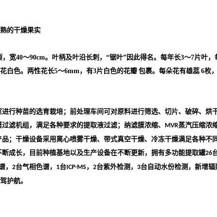
all成熟的干燥果实
裂，宽40～90cm。叶柄及叶沿长刺，“锯叶”因此得名。每年长3～7片叶
花白色。两性花长5～6mm，有3片白色的
花瓣
包裹。每朵花有
雄蕊
6枚
室进行种苗的选育栽培；前处理车间可对原料进行筛选、切片、破碎、烘
膜过滤机组，满足各种要求的提取液过滤；纳滤膜浓缩、
蒸汽压缩浓
MVR
产品；干燥设备采用离心喷雾干燥、带式真空干燥、冷冻干燥满足各种不
不断成长，目前种植基地以及生产设备在不断更新，拥有多功能提取罐
26
谱，
台气相色谱，
台
，
台紫外检测，
台自动水份检测，新增辐
2
1
ICP-MS
2
3
驾护航。