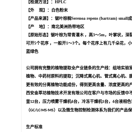
【检测方法】：HPLC
【外 观】：白色粉末
【产品来源】：锯叶棕榈Serenoa repens (bartram) sm
【产 地】：南北美洲热带地区
【原始形态】锯叶棕为常青
灌木
，高3～5m，叶掌状，深
可开5个
花序
，一般开1～3个。每个花序上有几千朵花，小
蓝绿色
公司
拥有完整的植物提取全产业链条的生产线：组培实验
植物、中药材原料的提取；沉降式离心机、管式离心机、
更有效的分离植物功能成份，得到更高含量、浓度更高的
西安金萃坊植物技术开发有限公司
在客户与市场的反馈中
釜
台，压力喷雾干燥机
台，冷冻干燥机
台，
台液相色
12
6
5
6
（
）以及微生物控制检测体系为我们的产品保
GC/LC-MS-MS
生产标准