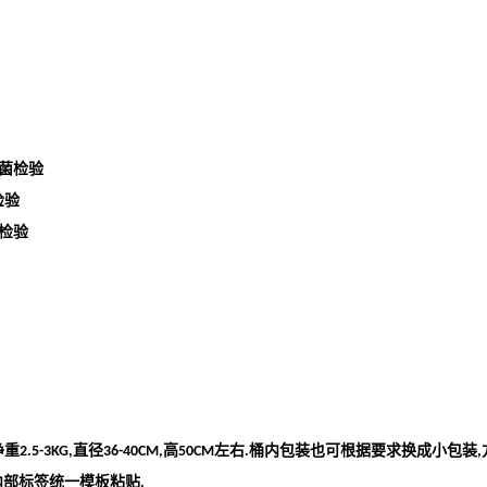
菌检验
检验
检验
净重
直径
高
左右
桶内包装也可根据要求换成小包装
2.5-3KG,
36-40CM,
50CM
.
,
内部标签统一模板粘贴
.