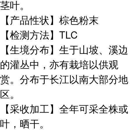
茎叶。
【产品性状】棕色粉末
【检测方法】TLC
【生境分布】生于山坡、溪边
的灌丛中，亦有栽培以供观
赏。分布于长江以南大部分地
区。
【采收加工】全年可采全株或
叶，晒干。