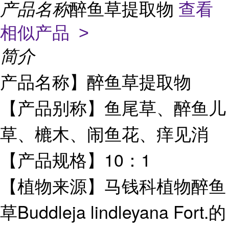
产品名称
醉鱼草提取物
查看
相似产品 >
简介
产品名称】醉鱼草提取物
【产品别称】鱼尾草、醉鱼儿
草、樚木、闹鱼花、痒见消
【产品规格】10：1
【植物来源】马钱科植物醉鱼
草Buddleja lindleyana Fort.的