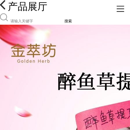
产品展厅
搜索