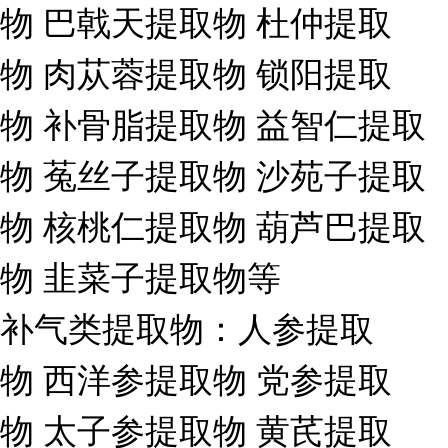
物 巴戟天提取物 杜仲提取
物 肉苁蓉提取物 锁阳提取
物 补骨脂提取物 益智仁提取
物 菟丝子提取物 沙苑子提取
物 核桃仁提取物 葫芦巴提取
物 韭菜子提取物等
补气类提取物：人参提取
物 西洋参提取物 党参提取
物 太子参提取物 黄芪提取