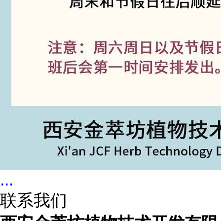
...
联系我们