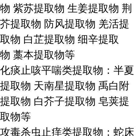
物 紫苏提取物 生姜提取物 荆
芥提取物 防风提取物 羌活提
取物 白芷提取物 细辛提取
物 藁本提取物等
化痰止咳平喘类提取物：半夏
提取物 天南星提取物 禹白附
提取物 白芥子提取物 皂荚提
取物等
攻毒杀虫止痒类提取物：蛇床