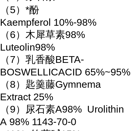
（5）*酚
Kaempferol 10%-98%
（6）木犀草素98%
Luteolin98%
（7）乳香酸BETA-
BOSWELLICACID 65%~95%
（8）匙羹藤Gymnema
Extract 25%
（9）尿石素A98% Urolithin
A 98% 1143-70-0