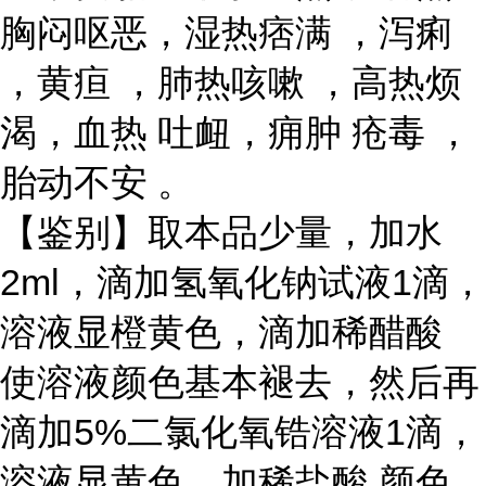
胸闷呕恶，湿热痞满 ，泻痢
，黄疸 ，肺热咳嗽 ，高热烦
渴，血热 吐衄，痈肿 疮毒 ，
胎动不安 。
【鉴别】取本品少量，加水
2ml，滴加氢氧化钠试液1滴，
溶液显橙黄色，滴加稀醋酸
使溶液颜色基本褪去，然后再
滴加5%二氯化氧锆溶液1滴，
溶液显黄色，加稀盐酸 颜色