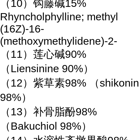
（10）钩藤碱15%
Rhyncholphylline; methyl
(16Z)-16-
(methoxymethylidene)-2-
（11）莲心碱90%
（Liensinine 90%）
（12）紫草素98% （shikonin
98%）
（13）补骨脂酚98%
（Bakuchiol 98%）