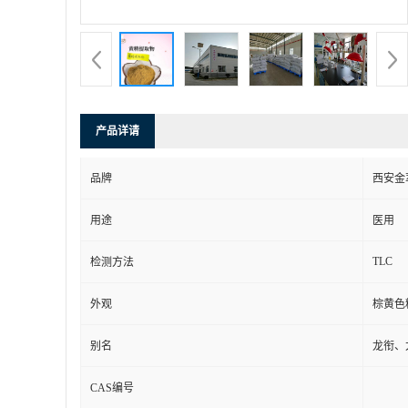
产品详请
品牌
西安金
用途
医用
TLC
检测方法
外观
棕黄色
别名
龙衔、
CAS编号