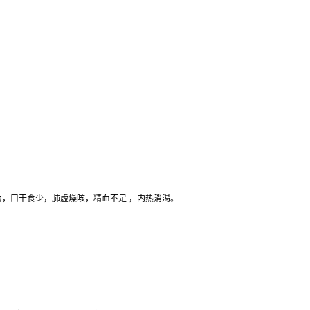
力，口干食少，肺虚燥咳，精血不足 ，内热消渴。