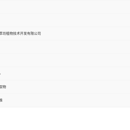
萃坊植物技术开发有限公司
%
取物
准