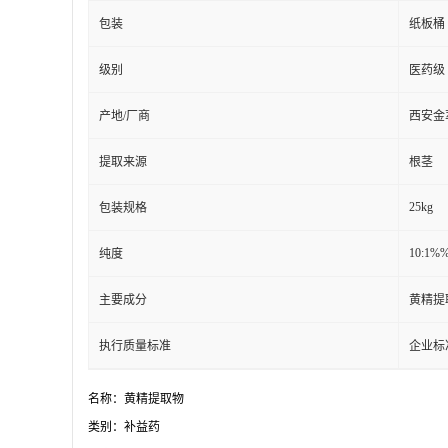
包装
纸板桶
级别
医药级
产地/厂商
西安金
提取来源
根茎
25kg
包装规格
10:1%
纯度
主要成分
黄精提
执行质量标准
企业标
名称：黄精提取物
类别：补益药