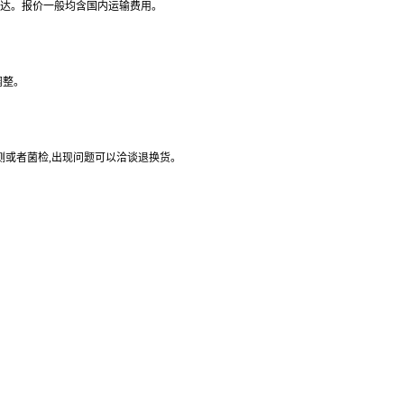
到达。报价一般均含国内运输费用。
调整。
测或者菌检,出现问题可以洽谈退换货。