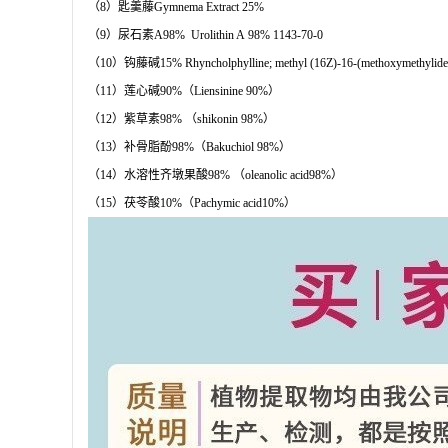
（8）匙羹藤Gymnema Extract 25%
（9）尿石素A98% Urolithin A 98% 1143-70-0
（10）钩藤碱15% Rhyncholphylline; methyl (16Z)-16-(methoxymethylide
（11）莲心碱90%（Liensinine 90%）
（12）紫草素98% （shikonin 98%）
（13）补骨脂酚98%（Bakuchiol 98%）
（14）水溶性齐墩果酸98% （oleanolic acid98%）
（15）茯苓酸10%（Pachymic acid10%）