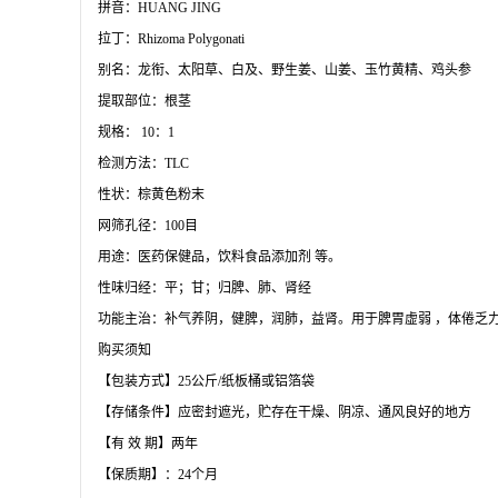
拼音：HUANG JING
拉丁：Rhizoma Polygonati
别名：龙衔、太阳草、白及、野生姜、山姜、玉竹黄精、鸡头参
提取部位：根茎
规格： 10：1
检测方法：TLC
性状：棕黄色粉末
网筛孔径：100目
用途：医药保健品，饮料食品添加剂 等。
性味归经：平；甘；归脾、肺、肾经
功能主治：补气养阴，健脾，润肺，益肾。用于脾胃虚弱 ，体倦乏
购买须知
【包装方式】25公斤/纸板桶或铝箔袋
【存储条件】应密封遮光，贮存在干燥、阴凉、通风良好的地方
【有 效 期】两年
【保质期】：24个月