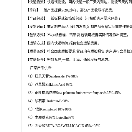
【快递物流】快递或物流，国内快递一般三天内到达，物流五天内
【拿样】一般产品提供5-20g小样，部分产品收取样品费。
【产品包装】：纸板桶或铝箔袋包装（可按照客户要求包装 )
【发货时间】非定制产品48小时内发货,定制产品根据实际需要作出
【包装方式】25kg/纸板桶、铝箔袋 包装可根据实际情况作出调整。
【运输方式】国内快递物流,报价包含运输费用。
【质量条款】符合国家质检要求,货品均有质检报告,客户进行含量检
【存储条件】密封遮光,干燥、阴凉、通风良好的地方。
厂家产品供应:
（1）红景天苷Salidroside 1%-98%
（2）莽草酸Shikimic Acid 98%
（3）锯叶棕脂肪酸Saw palmetto fruit extract fatty acids25%-45%
（4）尿石素Urolithin-B 98%
（5）*酚Kaempferol 10%-98%
（6）木犀草素98% Luteolin98%
（7）乳香酸BETA-BOSWELLICACID 65%~95%