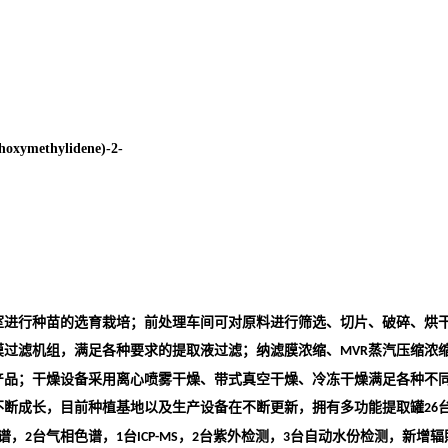
hoxymethylidene)-2-
室进行种苗的选育栽培；前处理车间可对原料进行筛选、切片、破碎、烘
膜过滤机组，满足各种要求的提取液过滤；纳滤膜浓缩、
蒸汽压缩浓
MVR
产品；干燥设备采用离心喷雾干燥、带式真空干燥、冷冻干燥满足各种不
不断成长，目前种植基地以及生产设备在不断更新，拥有多功能提取罐
26
谱，
台气相色谱，
台
，
台紫外检测，
台自动水份检测，新增辐
2
1
ICP-MS
2
3