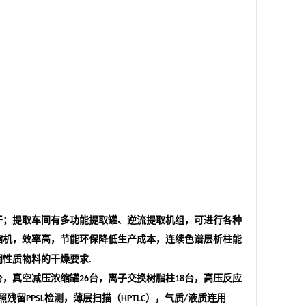
干；提取车间有多功能提取罐、逆流提取机组，可进行各种
缩机，效率高，节能环保降低生产成本，连续色谱层析柱能
同性质物料的干燥要求
.
台，真空减压浓缩罐
台，离子交换树脂柱
台，高压反应
26
18
照残留
检测，薄层扫描（
），气质
液质连用
PPSL
HPTLC
/