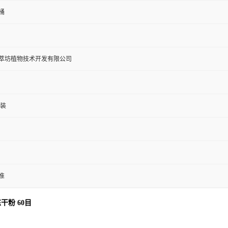
桶
萃坊植物技术开发有限公司
包装
准
粉 60目