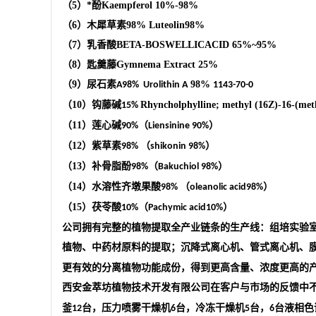
（
5
）*酚
Kaempferol
10%-98%
（
6
）木犀草素
98%
Luteolin
98%
（
7
）乳香酸
BETA-BOSWELLICACID
65%
~95%
（
8
）匙羹藤
Gymnema Extract
25%
（
9
）尿石素
98%
A98%
Urolithin A
1143-70-0
（
10
）钩藤碱
Rhyncholphylline; methyl (16Z)-16-(met
15%
（
11
）莲心碱
（
）
90%
Liensinine 90%
（
12
）紫草素
（
）
98%
shikonin 98%
（
13
）补骨脂酚
（
）
98%
Bakuchiol 98%
（
14
）水溶性齐墩果酸
（
）
98%
oleanolic acid98%
（
15
）茯苓酸
（
）
10%
Pachymic acid10%
公司
拥有完整的植物提取全产业链条的生产线：组培实验
植物、中药材原料的提取；沉降式离心机、管式离心机、
更有效的分离植物功能成份，得到更高含量、浓度更高的
西安金萃坊植物技术开发有限公司
在客户与市场的反馈中
釜
台，压力喷雾干燥机
台，冷冻干燥机
台，
台液相色
12
6
5
6