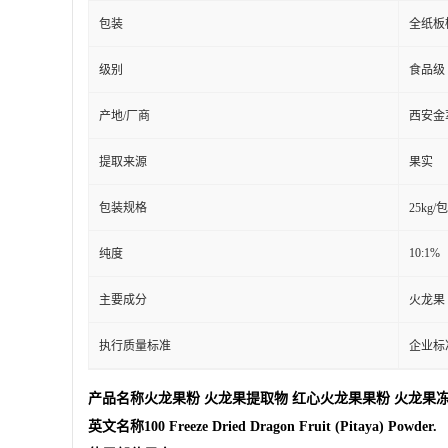
包装
全纸板
级别
食品级
产地/厂商
西安金
提取来源
果实
包装规格
25kg/
10:1%
纯度
主要成分
火龙果
执行质量标准
企业标
产品名称火龙果粉 火龙果提取物 红心火龙果果粉 火龙果冻干
英文名称100 Freeze Dried Dragon Fruit (Pitaya) Powder.