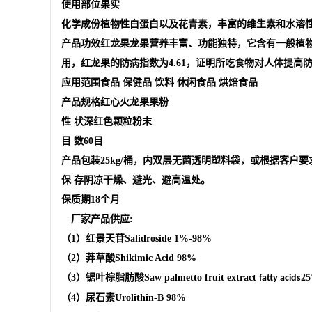
使用部位果实
化学成份植物性白蛋白以及花青素，丰富的维生素和水溶
产品功效红龙果龙果营养丰富、功能独特，它含有一般植物
用，红龙果的防病指数为4.61，证明所吃食物对人体提高
应用范围食品 保健品 饮料 休闲食品 烘焙食品
产品规格红心火龙果果粉
性 状深红色颗粒粉末
目 数60目
产品包装25kg/桶，内双层无菌透明塑料袋，或根据客户要
保 存阴凉干燥、避光、避高温处。
保质期18个月
厂家产品供应
:
（
1
）红景天苷
Salidroside
1%-98%
（
2
）莽草酸
Shikimic Acid
98%
（
3
）锯叶棕脂肪酸
Saw palmetto fruit extract
2
fatty acids
（
4
）
尿石素
Urolithin-B
98%