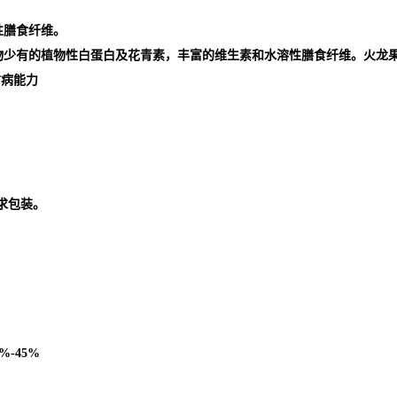
性膳食纤维。
少有的植物性白蛋白及花青素，丰富的维生素和水溶性膳食纤维。火龙果生
防病能力
求包装。
5%-45%