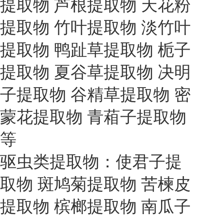
提取物 芦根提取物 天花粉
提取物 竹叶提取物 淡竹叶
提取物 鸭趾草提取物 栀子
提取物 夏谷草提取物 决明
子提取物 谷精草提取物 密
蒙花提取物 青葙子提取物
等
驱虫类提取物：使君子提
取物 斑鸠菊提取物 苦楝皮
提取物 槟榔提取物 南瓜子