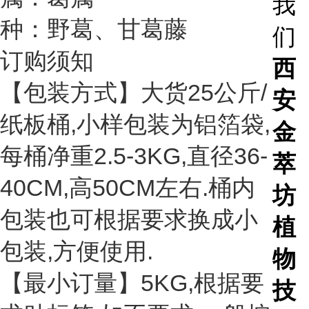
我
种：野葛、甘葛藤
们
订购须知
西
【包装方式】大货25公斤/
安
纸板桶,小样包装为铝箔袋,
金
每桶净重2.5-3KG,直径36-
萃
40CM,高50CM左右.桶内
坊
包装也可根据要求换成小
植
包装,方便使用.
物
【最小订量】5KG,根据要
技