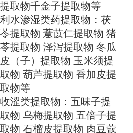
提取物千金子提取物等
利水渗湿类药提取物：茯
苓提取物 薏苡仁提取物 猪
苓提取物 泽泻提取物 冬瓜
皮（子）提取物 玉米须提
取物 葫芦提取物 香加皮提
取物等
收涩类提取物：五味子提
取物 乌梅提取物 五倍子提
取物 石榴皮提取物 肉豆蔻