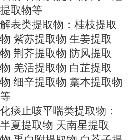
提取物等
解表类提取物：桂枝提取
物 紫苏提取物 生姜提取
物 荆芥提取物 防风提取
物 羌活提取物 白芷提取
物 细辛提取物 藁本提取物
等
化痰止咳平喘类提取物：
半夏提取物 天南星提取
物 禹白附提取物 白芥子提