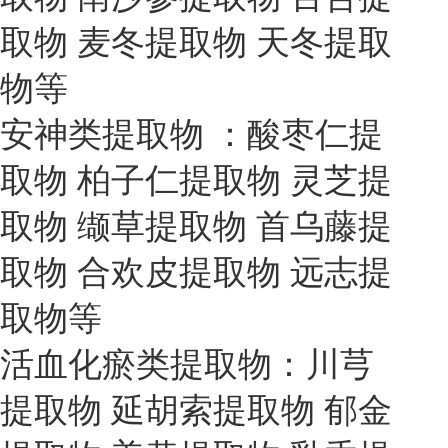
取物 麦冬提取物 天冬提取
物等
安神类提取物 ：酸枣仁提
取物 柏子仁提取物 灵芝提
取物 缬草提取物 首乌藤提
取物 合欢皮提取物 远志提
取物等
活血化瘀类提取物：川芎
提取物 延胡索提取物 郁金