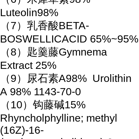
Luteolin98%
（7）乳香酸BETA-
BOSWELLICACID 65%~95%
（8）匙羹藤Gymnema
Extract 25%
（9）尿石素A98% Urolithin
A 98% 1143-70-0
（10）钩藤碱15%
Rhyncholphylline; methyl
(16Z)-16-