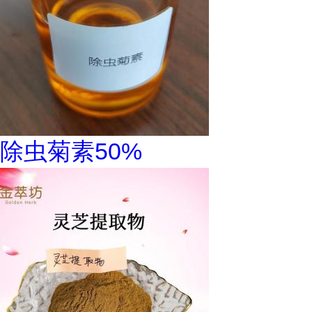
除虫菊素50%