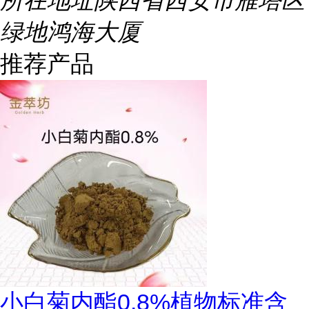
所在地址
陕西省西安市雁塔区
绿地鸿海大厦
推荐产品
小白菊内酯0.8%植物标准含