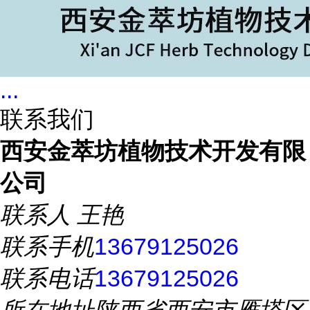
...
联系我们
西安金萃坊植物技术开发有限
公司
联系人
王艳
联系手机
13679125026
联系电话
13679125026