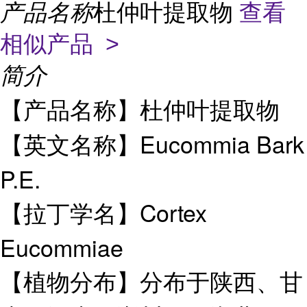
产品名称
杜仲叶提取物
查看
相似产品 >
简介
【产品名称】杜仲叶提取物
【英文名称】Eucommia Bark
P.E.
【拉丁学名】Cortex
Eucommiae
【植物分布】分布于陕西、甘