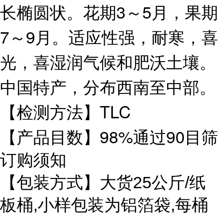
长椭圆状。花期3～5月，果期
7～9月。适应性强，耐寒，喜
光，喜湿润气候和肥沃土壤。
中国特产，分布西南至中部。
【检测方法】TLC
【产品目数】98%通过90目筛
订购须知
【包装方式】大货25公斤/纸
板桶,小样包装为铝箔袋,每桶