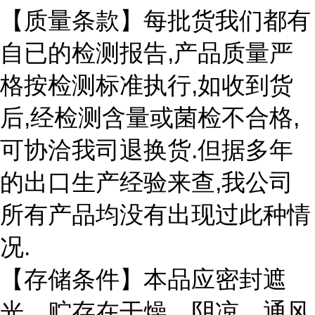
【质量条款】每批货我们都有
自已的检测报告,产品质量严
格按检测标准执行,如收到货
后,经检测含量或菌检不合格,
可协洽我司退换货.但据多年
的出口生产经验来查,我公司
所有产品均没有出现过此种情
况.
【存储条件】本品应密封遮
光，贮存在干燥、阴凉、通风