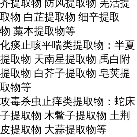
芥提取物 防风提取物 羌活提
取物 白芷提取物 细辛提取
物 藁本提取物等
化痰止咳平喘类提取物：半夏
提取物 天南星提取物 禹白附
提取物 白芥子提取物 皂荚提
取物等
攻毒杀虫止痒类提取物：蛇床
子提取物 木鳖子提取物 土荆
皮提取物 大蒜提取物等