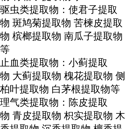
驱虫类提取物：使君子提取
物 斑鸠菊提取物 苦楝皮提取
物 槟榔提取物 南瓜子提取物
等
止血类提取物：小蓟提取
物 大蓟提取物 槐花提取物 侧
柏叶提取物 白茅根提取物等
理气类提取物：陈皮提取
物 青皮提取物 枳实提取物 木
香提取物 沉香提取物 檀香提