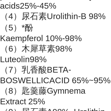
acids25%-45%
（4）尿石素Urolithin-B 98%
（5）*酚
Kaempferol 10%-98%
（6）木犀草素98%
Luteolin98%
（7）乳香酸BETA-
BOSWELLICACID 65%~95%
（8）匙羹藤Gymnema
Extract 25%