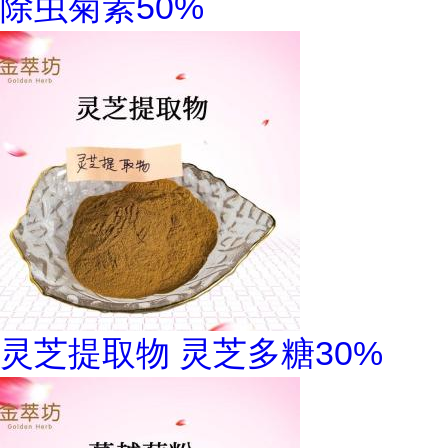
除虫菊素50%
灵芝提取物 灵芝多糖30%