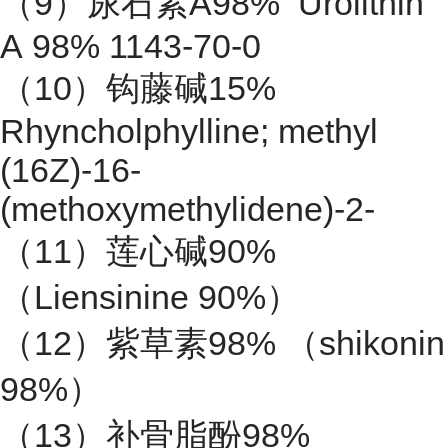
（9）尿石素A98% Urolithin
A 98% 1143-70-0
（10）钩藤碱15%
Rhyncholphylline; methyl
(16Z)-16-
(methoxymethylidene)-2-
（11）莲心碱90%
（Liensinine 90%）
（12）紫草素98% （shikonin
98%）
（13）补骨脂酚98%