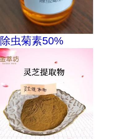
除虫菊素50%