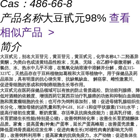
Cas：
486-66-8
产品名称
大豆甙元98%
查看
相似产品 >
简介
大豆甙元，别名大豆苷元，黄豆苷元，黄豆甙元，化学名称4,7-二羟基异
黄酮，为类白色或淡黄结晶性粉末，无臭、无味，在乙醇中极微溶解，在
氯仿、水、热水中几乎不溶，在氢氧化纳溶液中溶解并分解，熔点315-
323℃，天然品存在于豆科植物如葛根和大豆等植物中。用于保健品及药
品添加，具有明显的抗心律失常、抗缺氧缺血、 解痉挛、雌性激素川、
促进骨细胞的形成和抑制癌细胞生长等作用。
大豆甙元在医药保健品领域可以有效的防止骨质疏松、防治前列腺癌、降
低对酒精的依赖度、增强西药它莫西芬治疗乳腺癌的功效和抑制白血病细
胞和黑素瘤细胞的生长；也可作为饲料添加剂，猪：促进母猪乳腺组织生
长分化，增加母猪的泌乳量和乳中GH、IGF-1和促甲状腺素(TSH)水平；
提高仔猪初生窝重、断奶窝重、存活率及抗病免疫能力；提高乳仔猪、生
长育肥猪生长性能(特别是公猪)，改善饲料转化率；改善生长育肥猪酮体
品质。家禽：提高蛋禽(种禽)产蛋率，延长产蛋高峰期；改善蛋壳质量，
降低蛋鸡骨质疏松症发生率；促进肉禽生长(对雄性肉禽的影响尤为明
显)，改善饲料利用率；提高家禽的抗病免疫力。水产动物：促进鱼体生