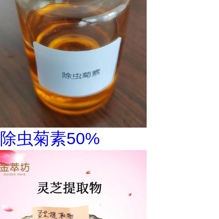
除虫菊素50%