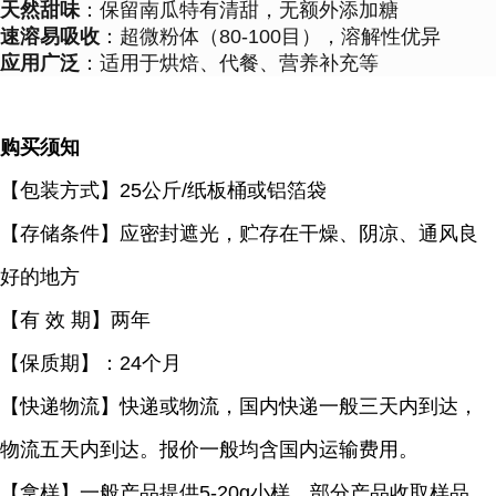
天然甜味
：保留南瓜特有清甜，无额外添加糖
速溶易吸收
：超微粉体（80-100目），溶解性优异
应用广泛
：适用于烘焙、代餐、营养补充等
购买须知
【包装方式】
25公斤/纸板桶或铝箔袋
【存储条件】应密封遮光，贮存在干燥、阴凉、通风良
好的地方
【有
效 期】两年
【保质期】：
24个月
【快递物流】快递或物流，国内快递一般三天内到达，
物流五天内到达。报价一般均含国内运输费用。
【拿样】一般产品提供
5-20g小样，部分产品收取样品