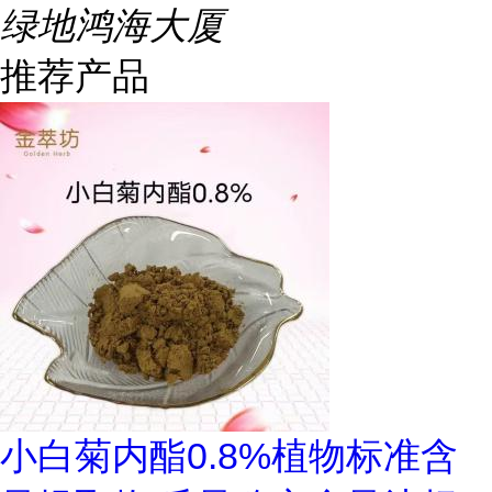
绿地鸿海大厦
推荐产品
小白菊内酯0.8%植物标准含