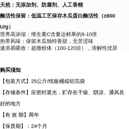
天然
：无添加剂、防腐剂、人工香精
酶活性保留
：低温工艺保存木瓜蛋白酶活性（≥800
U/g）
营养高浓缩
：维生素C含量达鲜果的8-10倍
热带风味
：保留木瓜独特香甜，无苦涩味
速溶易吸收
：超微粉体（100-120目），溶解性优异
购买须知
【包装方式】
25公斤/纸板桶或铝箔袋
【存储条件】应密封遮光，贮存在干燥、阴凉、通风良
好的地方
【有
效 期】两年
【保质期】：
24个月