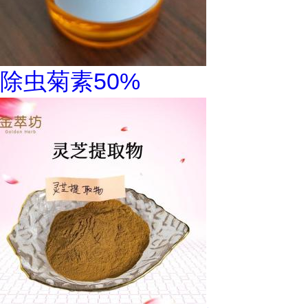
除虫菊素50%