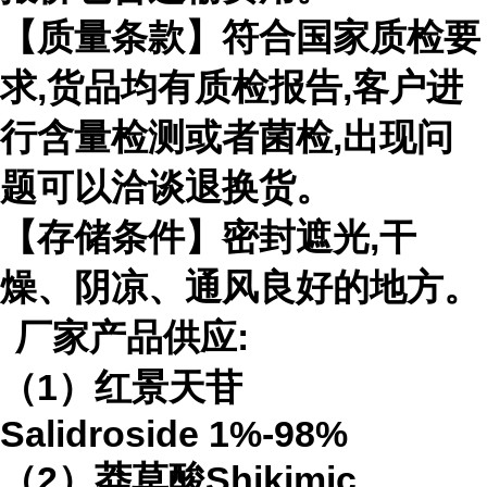
【质量条款】符合国家质检要
求
,
货品均有质检报告
,
客户进
行含量检测或者菌检
,
出现问
题可以洽谈退换货。
【存储条件】密封遮光
,
干
燥、阴凉、通风良好的地方。
厂家产品供应
:
（
1
）红景天苷
Salidroside
1%-98%
（
2
）莽草酸
Shikimic