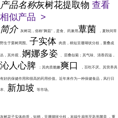
产品名称
灰树花提取物
查看
相似产品 >
简介
蕈菌
灰树花，俗称“舞菇”，是食、药兼用
，夏秋间常
子实体
野生于栗树周围。
肉质，柄短呈珊瑚状分枝，重叠成
婀娜多姿
丛，其外观，
、层叠似菊；其气味、清香四溢，
沁人心脾
爽口
；其肉质脆嫩
，百吃不厌。其营养具
有好的保健作用和很高的药用价值。近年来作为一种保健食品，风行日
新加坡
本、
等市场。
灰树花子实体肉质，短柄，呈珊瑚状分枝，末端生扇形至匙形菌盖 ，重