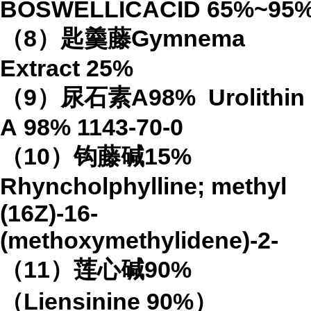
BOSWELLICACID
65%
~95
（
8
）匙羹藤
Gymnema
Extract
25%
（
9
）尿石素
A98%
Urolithin
A
98%
1143-70-0
（
10
）钩藤碱
15%
Rhyncholphylline; methyl
(16Z)-16-
(methoxymethylidene)-2-
（
11
）莲心碱
90%
（
Liensinine 90%
）