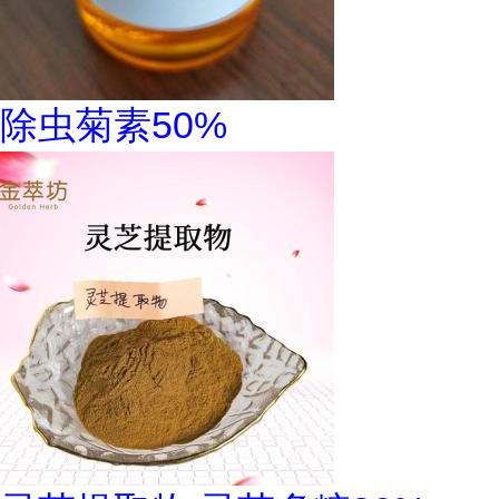
除虫菊素50%