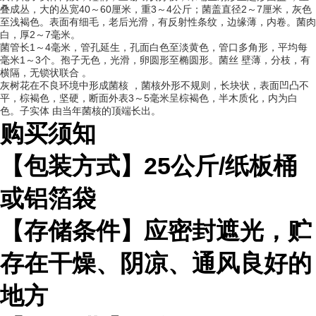
叠成丛，大的丛宽40～60厘米，重3～4公斤；菌盖直径2～7厘米，灰色
至浅褐色。表面有细毛，老后光滑，有反射性条纹，边缘薄，内卷。菌肉
白，厚2～7毫米。
菌管长1～4毫米，管孔延生，孔面白色至淡黄色，管口多角形，平均每
毫米1～3个。孢子无色，光滑，卵圆形至椭圆形。菌丝 壁薄，分枝，有
横隔，无锁状联合 。
灰树花在不良环境中形成菌核 ，菌核外形不规则，长块状，表面凹凸不
平，棕褐色，坚硬，断面外表3～5毫米呈棕褐色，半木质化，内为白
色。子实体 由当年菌核的顶端长出。
购买须知
【包装方式】
25
公斤
/
纸板桶
或铝箔袋
【存储条件】应密封遮光，贮
存在干燥、阴凉、通风良好的
地方