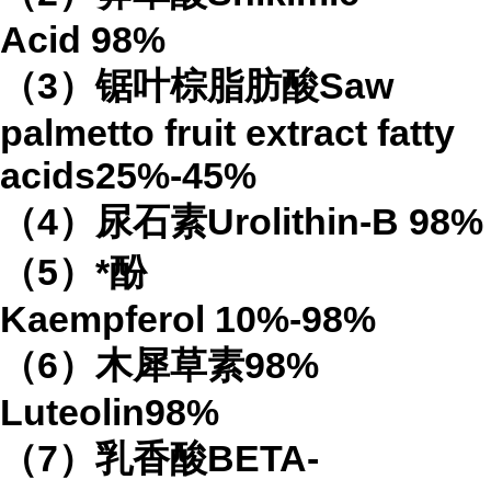
Acid
98%
（
3
）锯叶棕脂肪酸
Saw
palmetto fruit extract
fatty
acids
25%-45%
（
4
）
尿石素
Urolithin-B
98%
（
5
）*酚
Kaempferol
10%-98%
（
6
）木犀草素
98%
Luteolin
98%
（
7
）乳香酸
BETA-