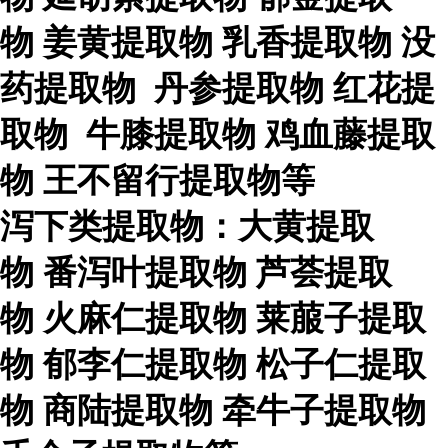
物
姜黄提取物
乳香提取物
没
药提取物
丹参提取物
红花提
取物
牛膝提取物
鸡血藤提取
物
王不留行提取物等
泻下类提取物：大黄提取
物
番泻叶提取物
芦荟提取
物
火麻仁提取物
莱菔子提取
物
郁李仁提取物
松子仁提取
物
商陆提取物
牵牛子提取物