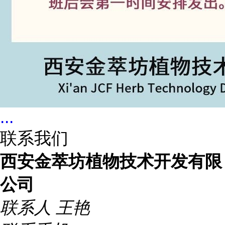
...
联系我们
西安金萃坊植物技术开发有限
公司
联系人
王艳