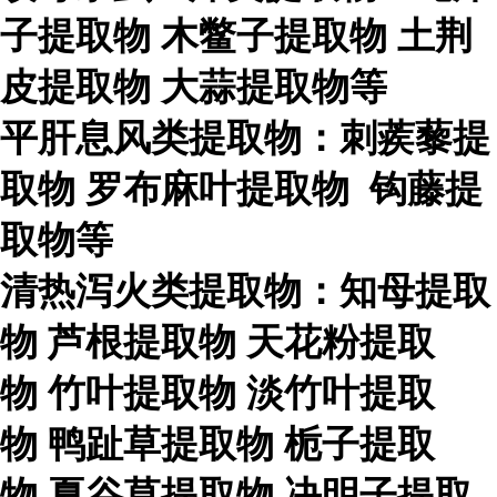
子提取物
木鳖子提取物
土荆
皮提取物
大蒜提取物等
平肝息风类提取物：刺蒺藜提
取物
罗布麻叶提取物
钩藤提
取物等
清热泻火类提取物：知母提取
物
芦根提取物
天花粉提取
物
竹叶提取物
淡竹叶提取
物
鸭趾草提取物
栀子提取
物
夏谷草提取物
决明子提取