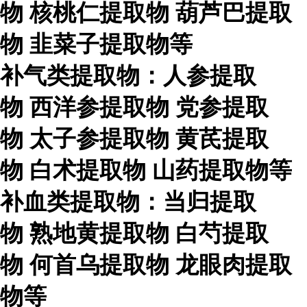
物
核桃仁提取物
葫芦巴提取
物
韭菜子提取物等
补气类提取物：人参提取
物
西洋参提取物
党参提取
物
太子参提取物
黄芪提取
物
白术提取物
山药提取物等
补血类提取物：当归提取
物
熟地黄提取物
白芍提取
物
何首乌提取物
龙眼肉提取
物等