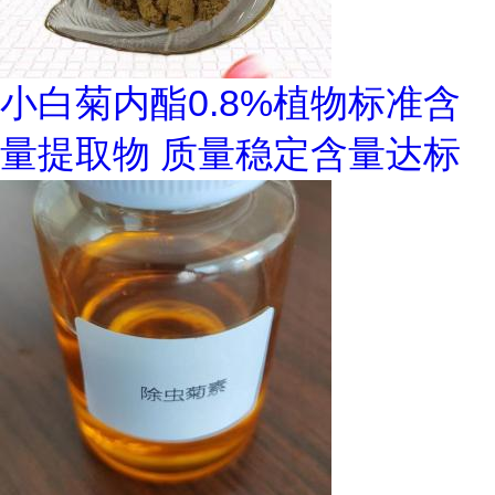
小白菊内酯0.8%植物标准含
量提取物 质量稳定含量达标