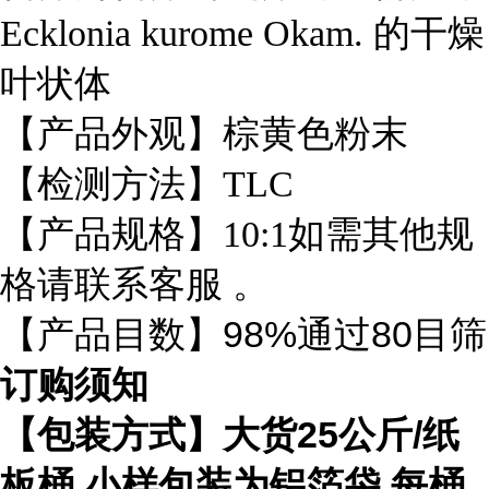
Ecklonia kurome Okam. 的干燥
叶状体
【产品外观】棕黄色粉末
【检测方法】TLC
【产品规格】10:1如需其他规
格请联系客服 。
【产品目数】98%通过80目筛
订购须知
【包装方式】大货
25
公斤
/
纸
板桶
,
小样包装为铝箔袋
,
每桶