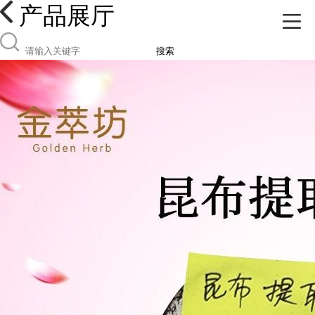
产品展厅
搜索