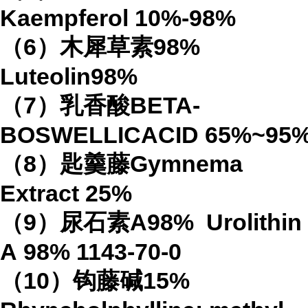
Kaempferol
10%-98%
（
6
）木犀草素
98%
Luteolin
98%
（
7
）乳香酸
BETA-
BOSWELLICACID
65%
~95
（
8
）匙羹藤
Gymnema
Extract
25%
（
9
）尿石素
A98%
Urolithin
A
98%
1143-70-0
（
10
）钩藤碱
15%