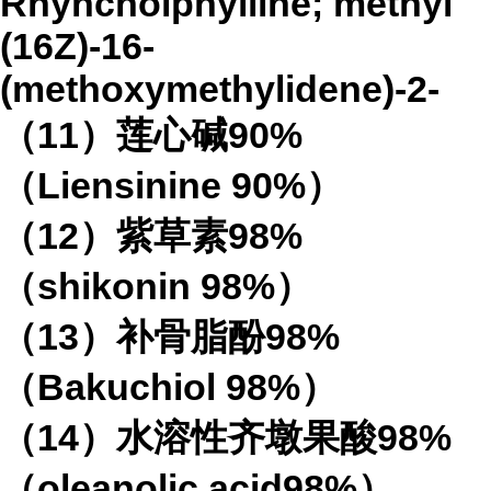
Rhyncholphylline; methyl
(16Z)-16-
(methoxymethylidene)-2-
（
11
）莲心碱
90%
（
Liensinine 90%
）
（
12
）紫草素
98%
（
shikonin 98%
）
（
13
）补骨脂酚
98%
（
Bakuchiol 98%
）
（
14
）水溶性齐墩果酸
98%
（
oleanolic acid98%
）