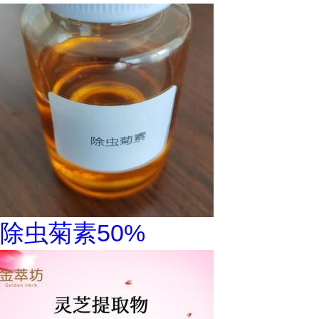
除虫菊素50%