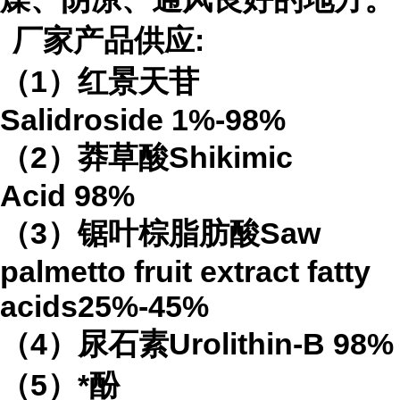
厂家产品供应
:
（
1
）红景天苷
Salidroside
1%-98%
（
2
）莽草酸
Shikimic
Acid
98%
（
3
）锯叶棕脂肪酸
Saw
palmetto fruit extract
fatty
acids
25%-45%
（
4
）
尿石素
Urolithin-B
98%
（
5
）*酚