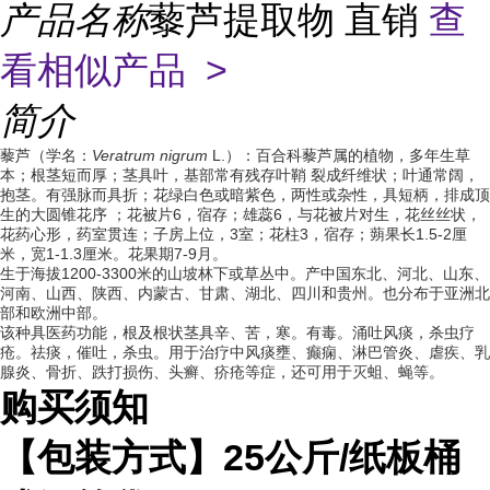
产品名称
藜芦提取物 直销
查
看相似产品 >
简介
藜芦（学名：
Veratrum nigrum
L.）：百合科藜芦属的植物，多年生草
本；根茎短而厚；茎具叶，基部常有残存叶鞘 裂成纤维状；叶通常阔，
抱茎。有强脉而具折；花绿白色或暗紫色，两性或杂性，具短柄，排成顶
生的大圆锥花序 ；花被片6，宿存；雄蕊6，与花被片对生，花丝丝状，
花药心形，药室贯连；子房上位，3室；花柱3，宿存；蒴果长1.5-2厘
米，宽1-1.3厘米。花果期7-9月。
生于海拔1200-3300米的山坡林下或草丛中。产中国东北、河北、山东、
河南、山西、陕西、内蒙古、甘肃、湖北、四川和贵州。也分布于亚洲北
部和欧洲中部。
该种具医药功能，根及根状茎具辛、苦，寒。有毒。涌吐风痰，杀虫疗
疮。祛痰，催吐，杀虫。用于治疗中风痰壅、癫痫、淋巴管炎、虐疾、乳
腺炎、骨折、跌打损伤、头癣、疥疮等症，还可用于灭蛆、蝇等。
购买须知
【包装方式】
25
公斤
/
纸板桶