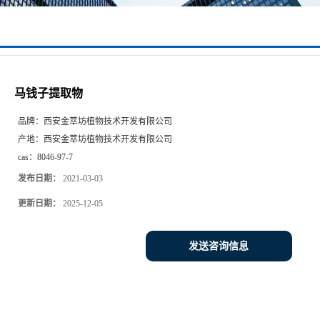
马钱子提取物
品牌：
西安金萃坊植物技术开发有限公司
产地：
西安金萃坊植物技术开发有限公司
cas：
8046-97-7
发布日期：
2021-03-03
更新日期：
2025-12-05
发送咨询信息