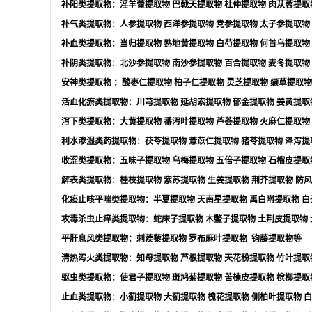
补阳类提取物：淫羊藿提取物
巴戟天提取物
杜仲提取物
肉苁蓉提取
补气类提取物：人参提取物
西洋参提取物
党参提取物
太子参提取物
补血类提取物：当归提取物
熟地黄提取物
白芍提取物
何首乌提取物
补阴类提取物：北沙参提取物
南沙参提取物
百合提取物
麦冬提取物
安神类提取物
：酸枣仁提取物
柏子仁提取物
灵芝提取物
缬草提取物
活血化瘀类提取物：川芎提取物
延胡索提取物
郁金提取物
姜黄提取
泻下类提取物：大黄提取物
番泻叶提取物
芦荟提取物
火麻仁提取物
利水渗湿类药提取物：茯苓提取物
薏苡仁提取物
猪苓提取物
泽泻提
收涩类提取物：五味子提取物
乌梅提取物
五倍子提取物
石榴皮提取
解表类提取物：桂枝提取物
紫苏提取物
生姜提取物
荆芥提取物
防风
化痰止咳平喘类提取物：半夏提取物
天南星提取物
禹白附提取物
白
攻毒杀虫止痒类提取物：蛇床子提取物
木鳖子提取物
土荆皮提取物
平肝息风类提取物：刺蒺藜提取物
罗布麻叶提取物
钩藤提取物等
清热泻火类提取物：知母提取物
芦根提取物
天花粉提取物
竹叶提取
驱虫类提取物：使君子提取物
斑鸠菊提取物
苦楝皮提取物
槟榔提取
止血类提取物：小蓟提取物
大蓟提取物
槐花提取物
侧柏叶提取物
白