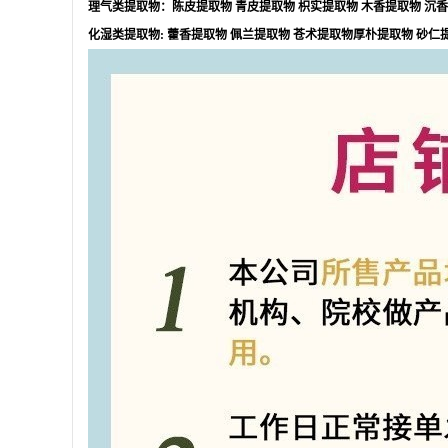
理气类提取物：陈皮提取物
青皮提取物
枳实提取物
木香提取物
沉香
化湿类提取物
:
藿香提取物
佩兰提取物
苍术提取物厚朴提取物
砂仁