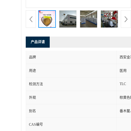
产品详请
品牌
西安金
用途
医用
TLC
检测方法
外观
棕黄色
别名
番木鳖
CAS编号