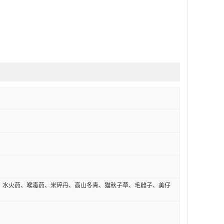
、水火药、喉毒药、米碎丹、高山冬青、猫秋子草、毛雌子、美仔