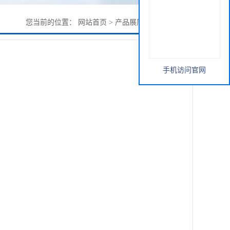
您当前的位置：
网站首页
>
产品展厅
>
毛冬青提取物
手机访问官网