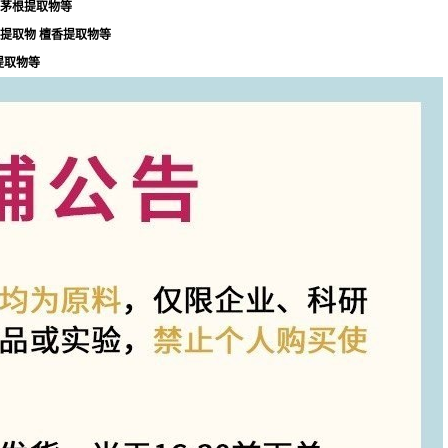
茅根提取物等
提取物
檀香提取物等
提取物等