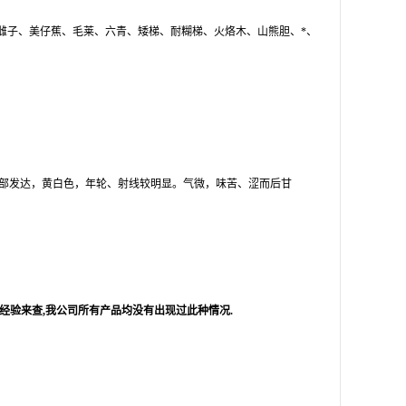
雌子、美仔蕉、毛莱、六青、矮梯、耐糊梯、火烙木、山熊胆、*、
木部发达，黄白色，年轮、射线较明显。气微，味苦、涩而后甘
经验来查
,
我公司所有产品均没有出现过此种情况
.