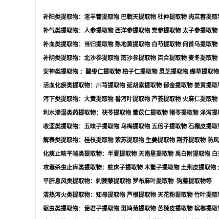
补阳类提取物：淫羊藿提取物
巴戟天提取物
杜仲提取物
肉苁蓉提取
补气类提取物：人参提取物
西洋参提取物
党参提取物
太子参提取物
补血类提取物：当归提取物
熟地黄提取物
白芍提取物
何首乌提取物
补阴类提取物：北沙参提取物
南沙参提取物
百合提取物
麦冬提取物
安神类提取物
：酸枣仁提取物
柏子仁提取物
灵芝提取物
缬草提取物
活血化瘀类提取物：川芎提取物
延胡索提取物
郁金提取物
姜黄提取
泻下类提取物：大黄提取物
番泻叶提取物
芦荟提取物
火麻仁提取物
利水渗湿类药提取物：茯苓提取物
薏苡仁提取物
猪苓提取物
泽泻提
收涩类提取物：五味子提取物
乌梅提取物
五倍子提取物
石榴皮提取
解表类提取物：桂枝提取物
紫苏提取物
生姜提取物
荆芥提取物
防风
化痰止咳平喘类提取物：半夏提取物
天南星提取物
禹白附提取物
白
攻毒杀虫止痒类提取物：蛇床子提取物
木鳖子提取物
土荆皮提取物
平肝息风类提取物：刺蒺藜提取物
罗布麻叶提取物
钩藤提取物等
清热泻火类提取物：知母提取物
芦根提取物
天花粉提取物
竹叶提取
驱虫类提取物：使君子提取物
斑鸠菊提取物
苦楝皮提取物
槟榔提取