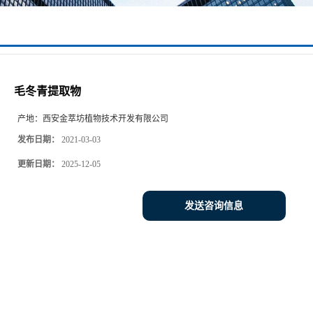
毛冬青提取物
产地：
西安金萃坊植物技术开发有限公司
发布日期：
2021-03-03
更新日期：
2025-12-05
发送咨询信息