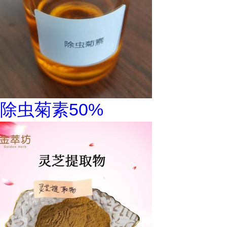
除虫菊素50%