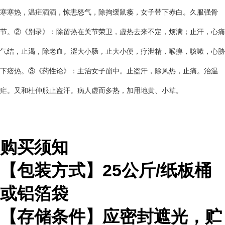
寒寒热，温疟洒洒，惊恚怒气，除拘缓鼠瘘，女子带下赤白。久服强骨
节。②《别录》：除留热在关节荣卫，虚热去来不定，烦满；止汗，心痛
气结，止渴，除老血。涩大小肠，止大小便，疗泄精，喉痹，咳嗽，心胁
下痞热。③《药性论》：主治女子崩中。止盗汗，除风热，止痛。治温
疟。又和杜仲服止盗汗。病人虚而多热，加用地黄、小草。
购买须知
【包装方式】
25
公斤
/
纸板桶
或铝箔袋
【存储条件】应密封遮光，贮