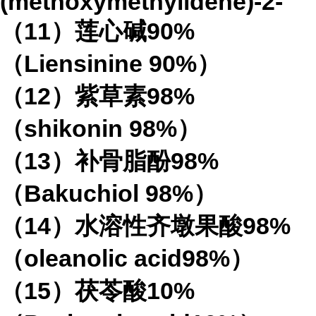
(methoxymethylidene)-2-
（
11
）莲心碱
90%
（
Liensinine 90%
）
（
12
）紫草素
98%
（
shikonin 98%
）
（
13
）补骨脂酚
98%
（
Bakuchiol 98%
）
（
14
）水溶性齐墩果酸
98%
（
oleanolic acid98%
）
（
15
）茯苓酸
10%