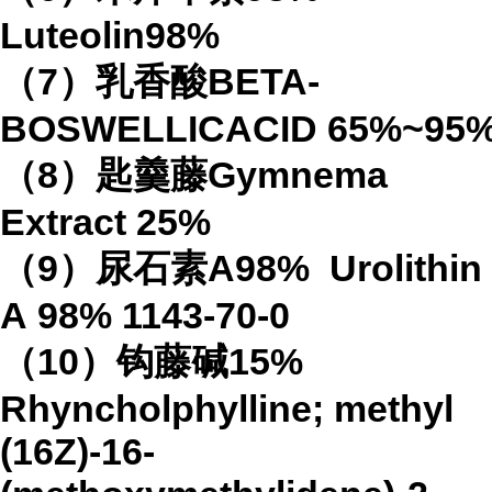
Luteolin
98%
（
7
）乳香酸
BETA-
BOSWELLICACID
65%
~95
（
8
）匙羹藤
Gymnema
Extract
25%
（
9
）尿石素
A98%
Urolithin
A
98%
1143-70-0
（
10
）钩藤碱
15%
Rhyncholphylline; methyl
(16Z)-16-