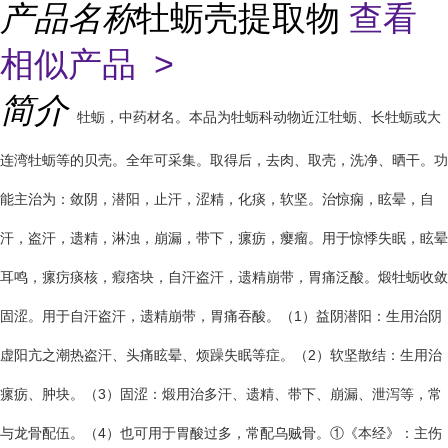
产品名称
牡蛎壳提取物
查看
相似产品 >
简介
牡蛎，中药材名。本品为牡蛎科动物近江牡蛎、长牡蛎或大
连湾牡蛎等的贝壳。全年可采集。取得后，去肉、取壳，洗净、晒干。功
能主治为：敛阴，潜阳，止汗，涩精，化痰，软坚。治惊痫，眩晕，自
汗，盗汗，遗精，淋浊，崩漏，带下，瘰疬，瘿瘤。用于惊悸失眠，眩晕
耳鸣，瘰疠痰核，瘕痞块，自汗盗汗，遗精崩带，胃痛泛酸。煅牡蛎收敛
固涩。用于自汗盗汗，遗精崩带，胃痛吞酸。（1）益阴潜阳：生用治阴
虚阳亢之潮热盗汗、头痛眩晕、烦躁失眠等症。（2）软坚散结：生用治
瘰疬、肿块。（3）固涩：煅用治多汗、遗精、带下、崩漏、泄泻等，常
与龙骨配伍。（4）也可用于胃酸过多，常配乌贼骨。①《本经》：主伤