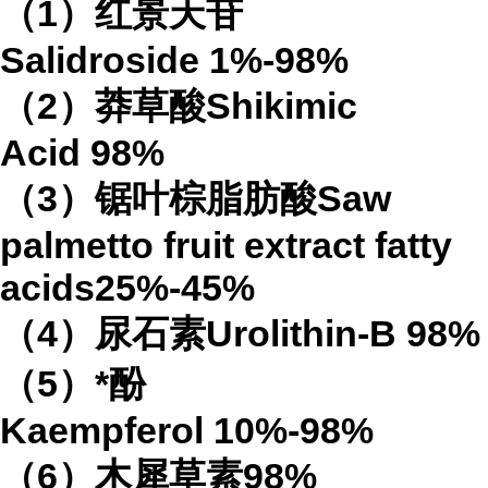
（
1
）红景天苷
Salidroside
1%-98%
（
2
）莽草酸
Shikimic
Acid
98%
（
3
）锯叶棕脂肪酸
Saw
palmetto fruit extract
fatty
acids
25%-45%
（
4
）
尿石素
Urolithin-B
98%
（
5
）*酚
Kaempferol
10%-98%
（
6
）木犀草素
98%