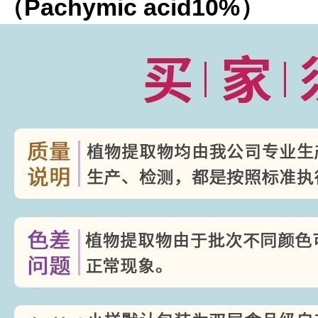
（
Pachymic acid10%
）