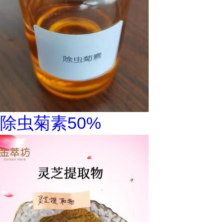
除虫菊素50%