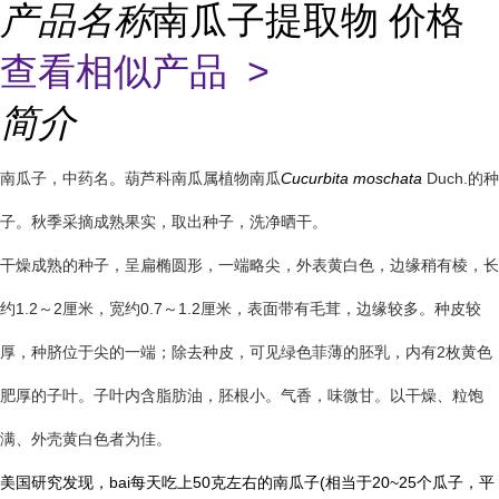
产品名称
南瓜子提取物 价格
查看相似产品 >
简介
南瓜子，中药名。葫芦科南瓜属植物南瓜
Cucurbita moschata
Duch.的种
子。秋季采摘成熟果实，取出种子，洗净晒干。
干燥成熟的种子，呈扁椭圆形，一端略尖，外表黄白色，边缘稍有棱，长
约1.2～2厘米，宽约0.7～1.2厘米，表面带有毛茸，边缘较多。种皮较
厚，种脐位于尖的一端；除去种皮，可见绿色菲薄的胚乳，内有2枚黄色
肥厚的子叶。子叶内含脂肪油，胚根小。气香，味微甘。以干燥、粒饱
满、外壳黄白色者为佳。
美国研究发现，bai每天吃上50克左右的南瓜子(相当于20~25个瓜子，平