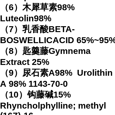
（
6
）木犀草素
98%
Luteolin
98%
（
7
）乳香酸
BETA-
BOSWELLICACID
65%
~95
（
8
）匙羹藤
Gymnema
Extract
25%
（
9
）尿石素
A98%
Urolithin
A
98%
1143-70-0
（
10
）钩藤碱
15%
Rhyncholphylline; methyl