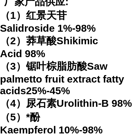
厂家产品供应
:
（
1
）红景天苷
Salidroside
1%-98%
（
2
）莽草酸
Shikimic
Acid
98%
（
3
）锯叶棕脂肪酸
Saw
palmetto fruit extract
fatty
acids
25%-45%
（
4
）
尿石素
Urolithin-B
98%
（
5
）*酚
Kaempferol
10%-98%