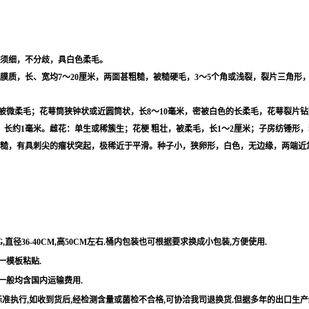
须细，不分歧，具白色柔毛。
形，膜质，长、宽均7～20厘米，两面甚粗糙，被糙硬毛，3～5个角或浅裂，裂片三角
米，被微柔毛；花萼筒狭钟状或近圆筒状，长8～10毫米，密被白色的长柔毛，花萼裂
，长约1毫米。雌花：单生或稀簇生；
花梗
粗壮，被柔毛，长1～2厘米；子房纺锤形
面粗糙，有具刺尖的瘤状突起，极稀近于平滑。种子小，狭卵形，白色，无边缘，两端近急
G,
直径
36-40CM,
高
50CM
左右
.
桶内包装也可根据要求换成小包装
,
方便使用
.
一模板粘贴
.
一般均含国内运输费用
.
标准执行
,
如收到货后
,
经检测含量或菌检不合格
,
可协洽我司退换货
.
但据多年的出口生产