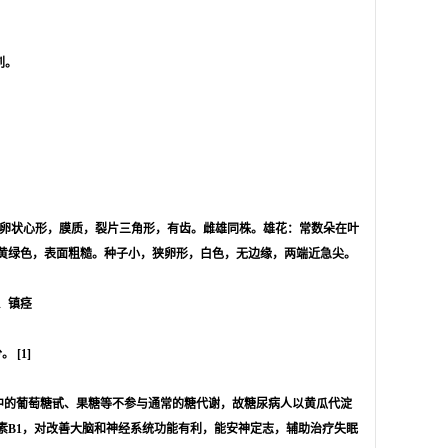
刺。
叶片宽卵状心形，膜质，裂片三角形，有齿。雌雄同株。雄花：常数朵在叶
黄绿色，表面粗糙。种子小，狭卵形，白色，无边缘，两端近急尖。
、镇痉
[1]
中的葡萄糖甙、果糖等不参与通常的糖代谢，故糖尿病人以黄瓜代淀
素B1，对改善大脑和神经系统功能有利，能安神定志，辅助治疗失眠