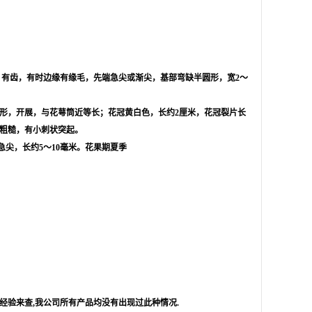
形，有齿，有时边缘有缘毛，先端急尖或渐尖，基部弯缺半圆形，宽2～
片钻形，开展，与花萼筒近等长；花冠黄白色，长约2厘米，花冠裂片长
，粗糙，有小刺状突起。
尖，长约5～10毫米。花果期夏季
经验来查
,
我公司所有产品均没有出现过此种情况
.