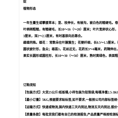
症
植物形态
一年生蔓生或攀援草本；茎、枝伸长，有棱沟，被白色的糙硬毛。卷
叶柄稍粗糙，有糙硬毛，长10～16（～20）厘米；叶片宽卵状心
3厘米，深2～2.5厘米，有时基部向后靠合。
雌雄同株。
雄花
：常数朵在叶腋簇生；花梗纤细，长0.5～1.5厘
圆状披针形，急尖；雄蕊3，花丝近无，花药长3～4毫米，药隔伸出
果实长圆形或圆柱形，长10～30（～50）厘米，熟时黄绿色，表
订购须知
【包装方式】大货
25
公斤
/
纸板桶
,
小样包装为铝箔袋
,
每桶净重
2.5-3K
【最小订量】
5KG,
根据要求贴标签
,
如不要求
,
一般按公司内部标签统
【运输方式】快递或物流
,
国内快递三天内到达
,
物流五天内到达
.
报价
【质量条款】每批货我们都有自已的检测报告
,
产品质量严格按检测