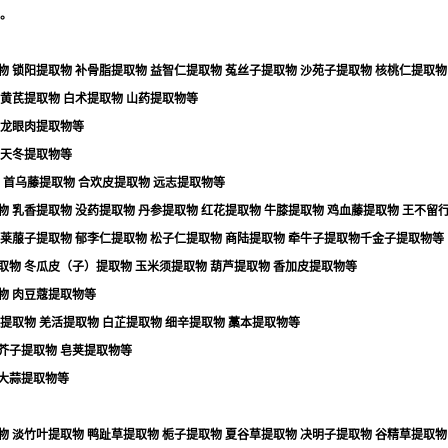
。
物
锁阳提取物
补骨脂提取物
益智仁提取物
菟丝子提取物
沙苑子提取物
核桃仁提取物
黄芪提取物
白术提取物
山药提取物等
龙眼肉提取物等
天冬提取物等
首乌藤提取物
合欢皮提取物
远志提取物等
物
乳香提取物
没药提取物
丹参提取物
红花提取物
牛膝提取物
鸡血藤提取物
王不留
莱菔子提取物
郁李仁提取物
松子仁提取物
商陆提取物
牵牛子提取物千金子提取物等
取物
冬瓜皮（子）提取物
玉米须提取物
葫芦提取物
香加皮提取物等
物
肉豆蔻提取物等
提取物
羌活提取物
白芷提取物
细辛提取物
藁本提取物等
芥子提取物
皂荚提取物等
大蒜提取物等
物
淡竹叶提取物
鸭趾草提取物
栀子提取物
夏谷草提取物
决明子提取物
谷精草提取物