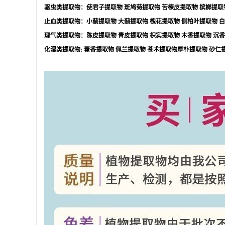
驱虫类提取物：使君子提取物
斑鸠菊提取物
苦楝皮提取物
槟榔提取
止血类提取物：小蓟提取物
大蓟提取物
槐花提取物
侧柏叶提取物
白
理气类提取物：陈皮提取物
青皮提取物
枳实提取物
木香提取物
沉香
化湿类提取物
:
藿香提取物
佩兰提取物
苍术提取物厚朴提取物
砂仁