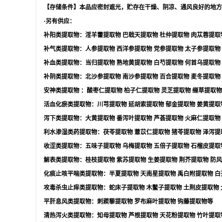
【存储条件】本品应密封遮光，贮存在干燥、阴凉、通风良好的地方
·另有供应：
补阳类提取物：淫羊藿提取物
巴戟天提取物
杜仲提取物
肉苁蓉提取
补气类提取物：人参提取物
西洋参提取物
党参提取物
太子参提取物
补血类提取物：当归提取物
熟地黄提取物
白芍提取物
何首乌提取物
补阴类提取物：北沙参提取物
南沙参提取物
百合提取物
麦冬提取物
安神类提取物
：酸枣仁提取物
柏子仁提取物
灵芝提取物
缬草提取物
活血化瘀类提取物：川芎提取物
延胡索提取物
郁金提取物
姜黄提取
泻下类提取物：大黄提取物
番泻叶提取物
芦荟提取物
火麻仁提取物
利水渗湿类药提取物：茯苓提取物
薏苡仁提取物
猪苓提取物
泽泻提
收涩类提取物：五味子提取物
乌梅提取物
五倍子提取物
石榴皮提取
解表类提取物：桂枝提取物
紫苏提取物
生姜提取物
荆芥提取物
防风
化痰止咳平喘类提取物：半夏提取物
天南星提取物
禹白附提取物
白
攻毒杀虫止痒类提取物：蛇床子提取物
木鳖子提取物
土荆皮提取物
平肝息风类提取物：刺蒺藜提取物
罗布麻叶提取物
钩藤提取物等
清热泻火类提取物：知母提取物
芦根提取物
天花粉提取物
竹叶提取