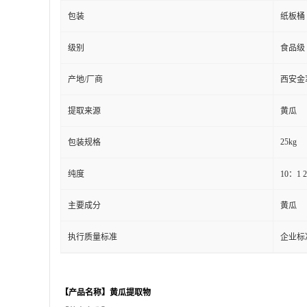
包装
纸板桶
级别
食品级
产地/厂商
西安金
提取来源
黄瓜
25kg
包装规格
纯度
10：1 
主要成分
黄瓜
执行质量标准
企业标
【产品名称】黄瓜提取物