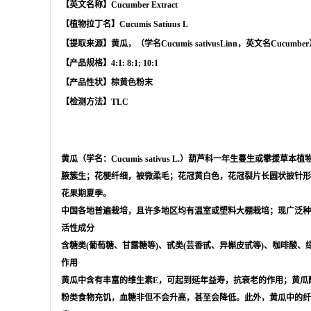
【英文名称】Cucumber Extract
【植物拉丁名】Cucumis Satiuus L
【提取来源】黄瓜，（学名Cucumis sativusLinn，英文名
【产品规格】4:1: 8:1; 10:1
【产品性状】棕黄色粉末
【检测方法】TLC
黄瓜（学名：Cucumis sativus L.）葫芦科一年生蔓生
腋簇生；花梗纤细，被微柔毛；花冠黄白色，花冠裂片长圆状披针形
花果期夏季。
中国各地普遍栽培，且许多地区均有温室或塑料大棚栽培；现广泛种
活性成分
含糖类(葡萄糖、甘露糖等)、甙类(芸香甙、异槲皮甙等)、咖啡酸、绿原
作用
黄瓜中含有丰富的维生素E，可起到延年益寿，抗衰老的作用；黄瓜
粉类食物充饥，血糖非但不会升高，甚至会降低。此外，黄瓜中的纤