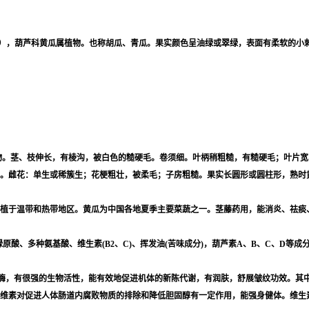
Cucumber），葫芦科黄瓜属植物。也称胡瓜、青瓜。果实颜色呈油绿或翠绿，表面有柔软的小
或攀援草本植物。茎、枝伸长，有棱沟，被白色的糙硬毛。卷须细。叶柄稍粗糙，有糙硬毛；
。雌花：单生或稀簇生；花梗粗壮，被柔毛；子房粗糙。果实长圆形或圆柱形，熟时
植于温带和热带地区。黄瓜为中国各地夏季主要菜蔬之一。茎藤药用，能消炎、祛痰
酸、多种氨基酸、维生素(B2、C)、挥发油(苦味成分)，葫芦素A、B、C、D等成分。 
酶，有很强的生物活性，能有效地促进机体的新陈代谢，有润肤，舒展皱纹功效。其
维素对促进人体肠道内腐败物质的排除和降低胆固醇有一定作用，能强身健体。维生