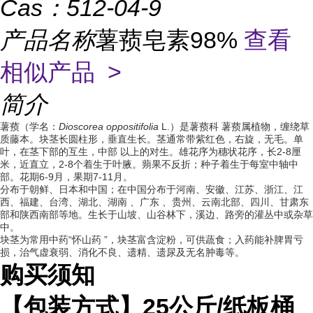
Cas：
512-04-9
产品名称
薯蓣皂素98%
查看
相似产品 >
简介
薯蓣（学名：
Dioscorea
oppositifolia
L.）是薯蓣科 薯蓣属植物，缠绕草
质藤本。块茎长圆柱形，垂直生长。茎通常带紫红色，右旋，无毛。单
叶，在茎下部的互生，中部 以上的对生。雄花序为穗状花序，长2-8厘
米，近直立，2-8个着生于叶腋。蒴果不反折；种子着生于每室中轴中
部。花期6-9月，果期7-11月。
分布于朝鲜、日本和中国；在中国分布于河南、安徽、江苏、浙江、江
西、福建、台湾、湖北、湖南 、广东 、贵州、云南北部、四川、甘肃东
部和陕西南部等地。生长于山坡、山谷林下，溪边、路旁的灌丛中或杂草
中。
块茎为常用中药“怀山药 ”，块茎富含淀粉，可供蔬食；入药能补脾胃亏
损，治气虚衰弱、消化不良、遗精、遗尿及无名肿毒等。
购买须知
【包装方式】
25
公斤
/
纸板桶