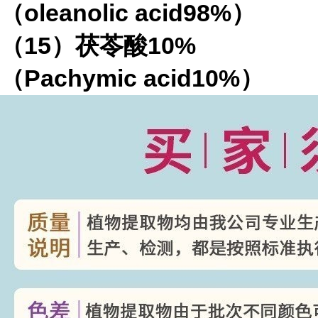
（
oleanolic acid98%
）
（
15
）茯苓酸
10%
（
Pachymic acid10%
）