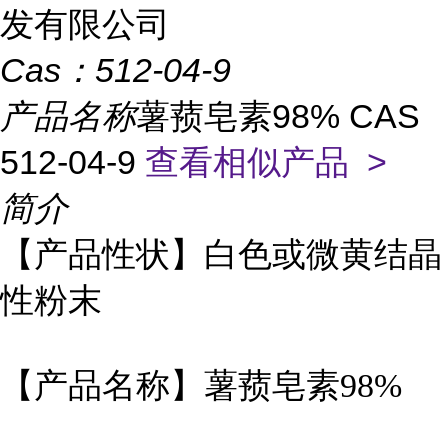
发有限公司
Cas：
512-04-9
产品名称
薯蓣皂素98% CAS
512-04-9
查看相似产品 >
简介
【产品性状】白色或微黄结晶
性粉末
【产品名称】薯蓣皂素98%