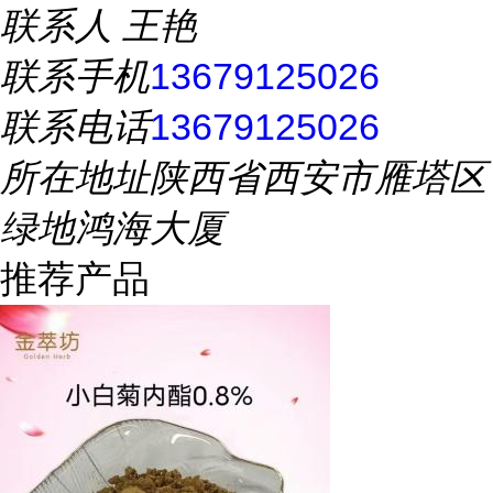
联系人
王艳
联系手机
13679125026
联系电话
13679125026
所在地址
陕西省西安市雁塔区
绿地鸿海大厦
推荐产品