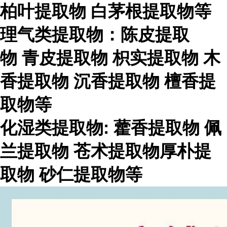
柏叶提取物
白茅根提取物等
理气类提取物：陈皮提取
物
青皮提取物
枳实提取物
木
香提取物
沉香提取物
檀香提
取物等
化湿类提取物
:
藿香提取物
佩
兰提取物
苍术提取物厚朴提
取物
砂仁提取物等