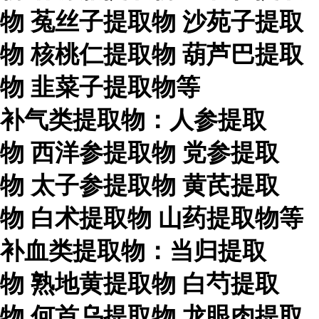
物
菟丝子提取物
沙苑子提取
物
核桃仁提取物
葫芦巴提取
物
韭菜子提取物等
补气类提取物：人参提取
物
西洋参提取物
党参提取
物
太子参提取物
黄芪提取
物
白术提取物
山药提取物等
补血类提取物：当归提取
物
熟地黄提取物
白芍提取
物
何首乌提取物
龙眼肉提取