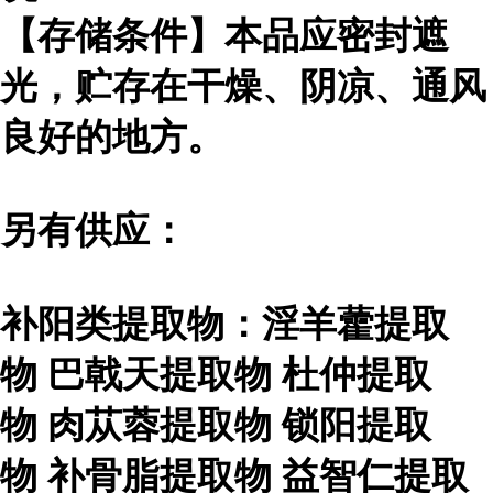
【存储条件】本品应密封遮
光，贮存在干燥、阴凉、通风
良好的地方。
另有供应：
补阳类提取物：淫羊藿提取
物
巴戟天提取物
杜仲提取
物
肉苁蓉提取物
锁阳提取
物
补骨脂提取物
益智仁提取