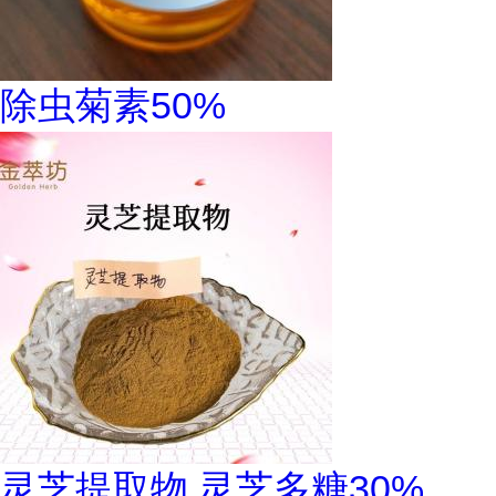
除虫菊素50%
灵芝提取物 灵芝多糖30%