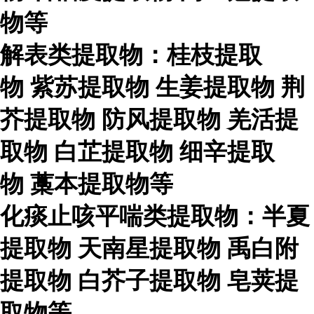
物等
解表类提取物：桂枝提取
物
紫苏提取物
生姜提取物
荆
芥提取物
防风提取物
羌活提
取物
白芷提取物
细辛提取
物
藁本提取物等
化痰止咳平喘类提取物：半夏
提取物
天南星提取物
禹白附
提取物
白芥子提取物
皂荚提
取物等