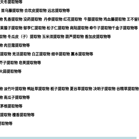
天冬提取物等
首乌藤提取物
合欢皮提取物
远志提取物等
物
乳香提取物
没药提取物
丹参提取物
红花提取物
牛膝提取物
鸡血藤提取物
王不留
莱菔子提取物
郁李仁提取物
松子仁提取物
商陆提取物
牵牛子提取物千金子提取物等
取物
冬瓜皮（子）提取物
玉米须提取物
葫芦提取物
香加皮提取物等
物
肉豆蔻提取物等
提取物
羌活提取物
白芷提取物
细辛提取物
藁本提取物等
芥子提取物
皂荚提取物等
大蒜提取物等
物
淡竹叶提取物
鸭趾草提取物
栀子提取物
夏谷草提取物
决明子提取物
谷精草提取物
物
南瓜子提取物等
茅根提取物等
提取物
檀香提取物等
提取物等