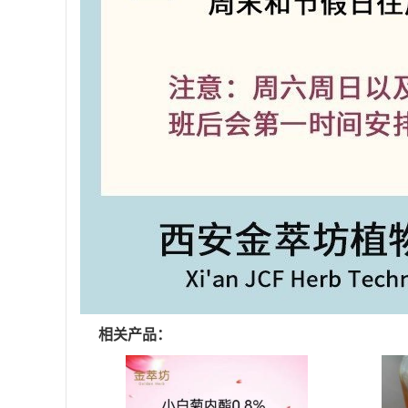
相关产品：