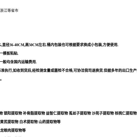
浙江等省市
G,
直径
36-40CM,
高
50CM
左右
.
桶内包装也可根据要求换成小包装
,
方便使用
.
一模板粘贴
.
一般均含国内运输费用
.
标准执行
,
如收到货后
,
经检测含量或菌检不合格
,
可协洽我司退换货
.
但据多年的出口生产
。
物
锁阳提取物
补骨脂提取物
益智仁提取物
菟丝子提取物
沙苑子提取物
核桃仁提取物
黄芪提取物
白术提取物
山药提取物等
龙眼肉提取物等