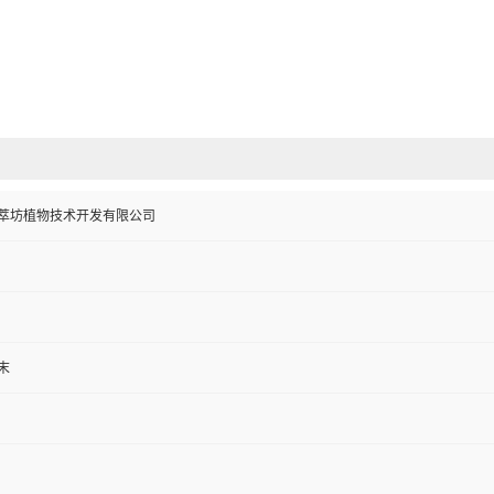
萃坊植物技术开发有限公司
末