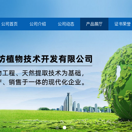
公司首页
公司介绍
公司动态
产品展厅
证书荣誉