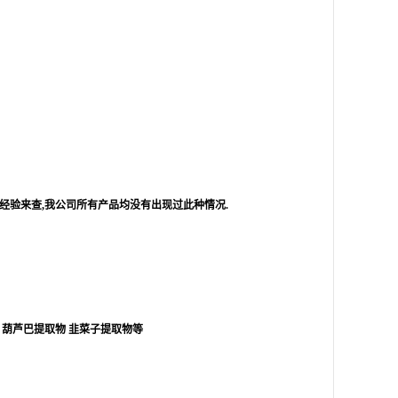
经验来查
,
我公司所有产品均没有出现过此种情况
.
葫芦巴提取物
韭菜子提取物等