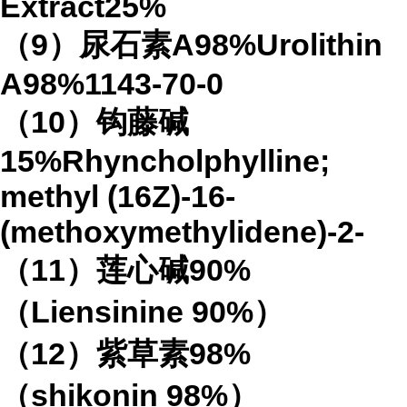
Extract25%
（9）尿石素A98%Urolithin
A98%1143-70-0
（10）钩藤碱
15%Rhyncholphylline;
methyl (16Z)-16-
(methoxymethylidene)-2-
（11）莲心碱90%
（Liensinine 90%）
（12）紫草素98%
（shikonin 98%）