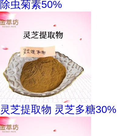
除虫菊素50%
灵芝提取物 灵芝多糖30%