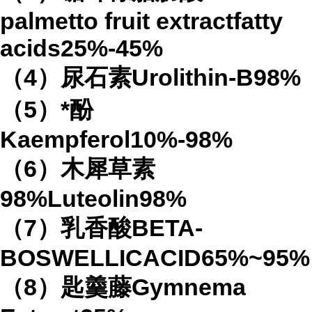
palmetto fruit extractfatty
acids25%-45%
（4）尿石素Urolithin-B98%
（5）*酚
Kaempferol10%-98%
（6）木犀草素
98%Luteolin98%
（7）乳香酸BETA-
BOSWELLICACID65%~95%
（8）匙羹藤Gymnema