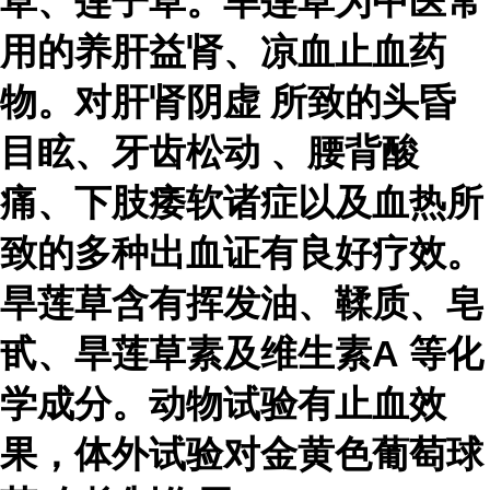
草、莲子草。旱莲草为中医常
用的养肝益肾、凉血止血药
物。对
肝肾阴虚
所致的头昏
目眩、
牙齿松动
、腰背酸
痛、下肢痿软诸症以及血热所
致的多种出血证有良好疗效。
旱莲草含有挥发油、鞣质、皂
甙、旱莲草素及
维生素A
等化
学成分。动物试验有止血效
果，体外试验对
金黄色葡萄球