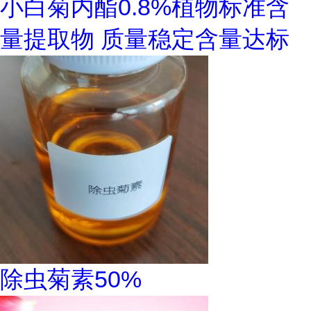
小白菊内酯0.8%植物标准含
量提取物 质量稳定含量达标
除虫菊素50%