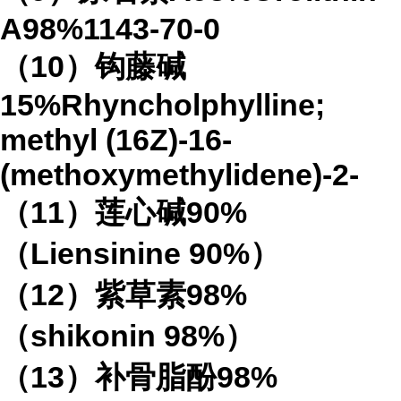
A98%1143-70-0
（10）钩藤碱
15%Rhyncholphylline;
methyl (16Z)-16-
(methoxymethylidene)-2-
（11）莲心碱90%
（Liensinine 90%）
（12）紫草素98%
（shikonin 98%）
（13）补骨脂酚98%