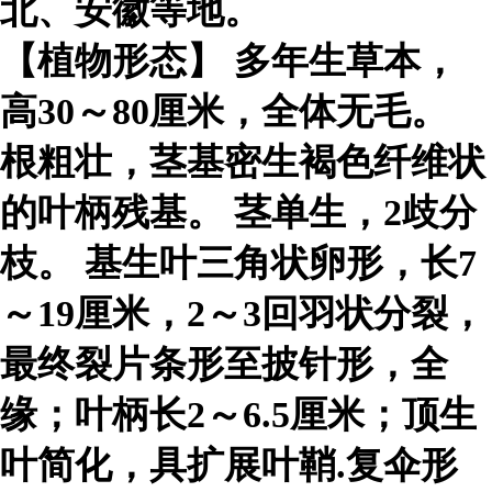
北、安徽等地。
【植物形态】 多年生草本，
高30～80厘米，全体无毛。
根粗壮，茎基密生褐色纤维状
的叶柄残基。 茎单生，2歧分
枝。 基生叶三角状卵形，长7
～19厘米，2～3回羽状分裂，
最终裂片条形至披针形，全
缘；叶柄长2～6.5厘米；顶生
叶简化，具扩展叶鞘.复伞形