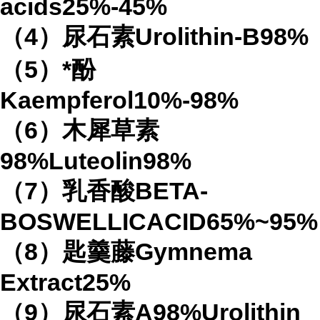
acids25%-45%
（4）尿石素Urolithin-B98%
（5）*酚
Kaempferol10%-98%
（6）木犀草素
98%Luteolin98%
（7）乳香酸BETA-
BOSWELLICACID65%~95%
（8）匙羹藤Gymnema
Extract25%
（9）尿石素A98%Urolithin