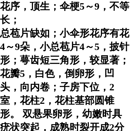
花序，顶生；伞梗5～9，不等
长；
总苞片缺如；小伞形花序有花
4～9朵，小总苞片4～5，披针
形；萼齿短三角形，较显著；
花瓣5，白色，倒卵形，凹
头，向内卷；子房下位，2
室，花柱2，花柱基部圆锥
形。 双悬果卵形，幼嫩时具
疣状突起，成熟时裂开成2分