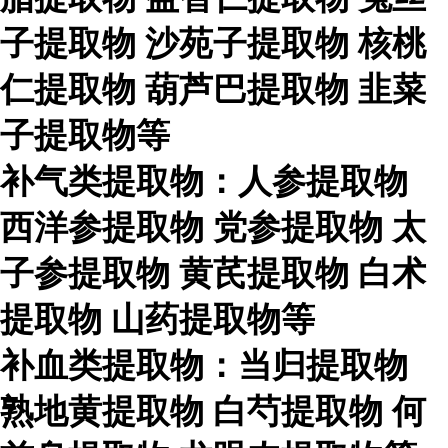
子提取物
沙苑子提取物
核桃
仁提取物
葫芦巴提取物
韭菜
子提取物等
补气类提取物：人参提取物
西洋参提取物
党参提取物
太
子参提取物
黄芪提取物
白术
提取物
山药提取物等
补血类提取物：当归提取物
熟地黄提取物
白芍提取物
何