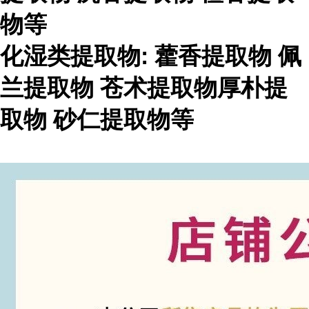
物等
化湿类提取物
:
藿香提取物
佩
兰提取物
苍术提取物厚朴提
取物
砂仁提取物等