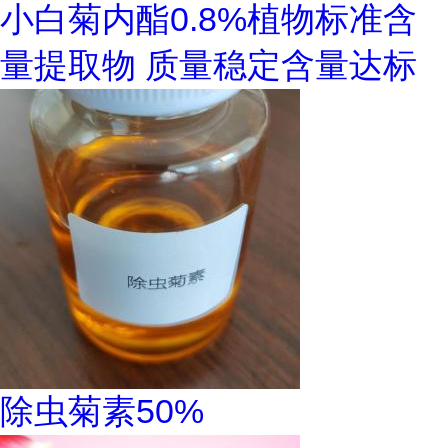
小白菊内酯0.8%植物标准含
量提取物 质量稳定含量达标
除虫菊素50%