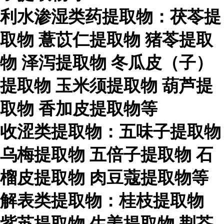
利水渗湿类药提取物：茯苓提
取物
薏苡仁提取物
猪苓提取
物
泽泻提取物
冬瓜皮（子）
提取物
玉米须提取物
葫芦提
取物
香加皮提取物等
收涩类提取物：五味子提取物
乌梅提取物
五倍子提取物
石
榴皮提取物
肉豆蔻提取物等
解表类提取物：桂枝提取物
紫苏提取物
生姜提取物
荆芥