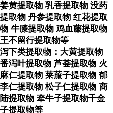
姜黄提取物
乳香提取物
没药
提取物
丹参提取物
红花提取
物
牛膝提取物
鸡血藤提取物
王不留行提取物等
泻下类提取物：大黄提取物
番泻叶提取物
芦荟提取物
火
麻仁提取物
莱菔子提取物
郁
李仁提取物
松子仁提取物
商
陆提取物
牵牛子提取物千金
子提取物等