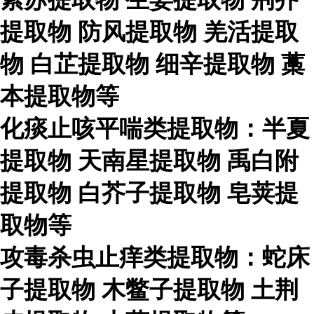
提取物
防风提取物
羌活提取
物
白芷提取物
细辛提取物
藁
本提取物等
化痰止咳平喘类提取物：半夏
提取物
天南星提取物
禹白附
提取物
白芥子提取物
皂荚提
取物等
攻毒杀虫止痒类提取物：蛇床
子提取物
木鳖子提取物
土荆