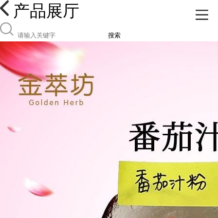
产品展厅
搜索